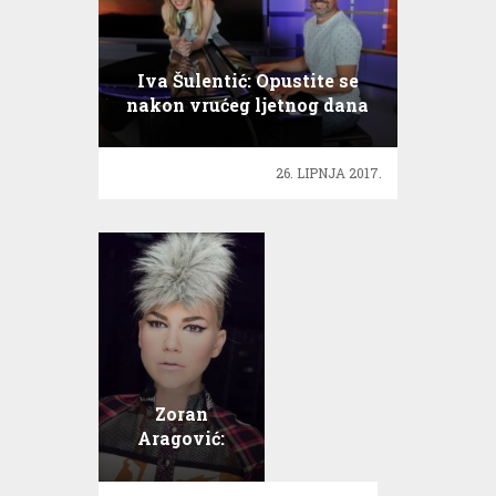
Iva Šulentić: Opustite se
nakon vrućeg ljetnog dana
uz Ritam ljeta
26. LIPNJA 2017.
Zoran
Aragović:
Ekskluzivni
preview