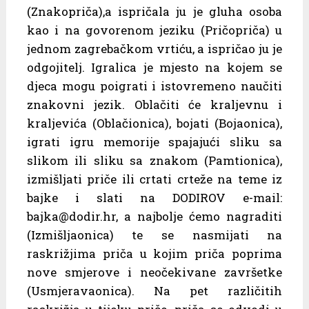
(Znakopriča),a ispričala ju je gluha osoba
kao i na govorenom jeziku (Pričopriča) u
jednom zagrebačkom vrtiću, a ispričao ju je
odgojitelj. Igralica je mjesto na kojem se
djeca mogu poigrati i istovremeno naučiti
znakovni jezik. Oblačiti će kraljevnu i
kraljevića (Oblačionica), bojati (Bojaonica),
igrati igru memorije spajajući sliku sa
slikom ili sliku sa znakom (Pamtionica),
izmišljati priče ili crtati crteže na teme iz
bajke i slati na DODIROV e-mail:
bajka@dodir.hr, a najbolje ćemo nagraditi
(Izmišljaonica) te se nasmijati na
raskrižjima priča u kojim priča poprima
nove smjerove i neočekivane završetke
(Usmjeravaonica). Na pet različitih