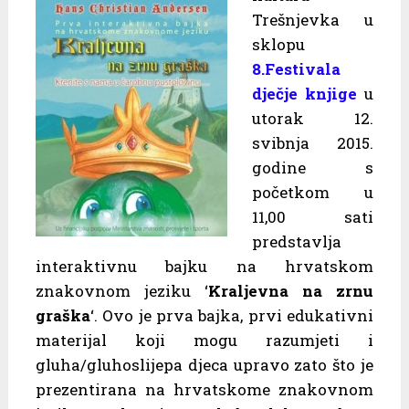
Trešnjevka u
sklopu
8.Festivala
dječje knjige
u
utorak 12.
svibnja 2015.
godine s
početkom u
11,00 sati
predstavlja
interaktivnu bajku na hrvatskom
znakovnom jeziku ‘
Kraljevna na zrnu
graška
‘. Ovo je prva bajka, prvi edukativni
materijal koji mogu razumjeti i
gluha/gluhoslijepa djeca upravo zato što je
prezentirana na hrvatskome znakovnom