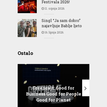
Festivala 2026!
11. srpnja 2026.
Singl “Ja sam dobro”
najavljuje Bablje ljeto
16. lipnja 2026.
Ostalo
Greencajt: Good for
Business Good for People
T
Good for Planet