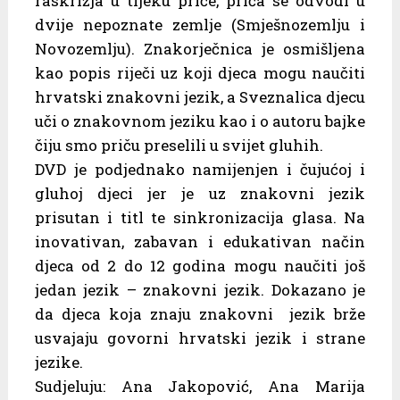
raskrižja u tijeku priče, priča se odvodi u
dvije nepoznate zemlje (Smješnozemlju i
Novozemlju). Znakorječnica je osmišljena
kao popis riječi uz koji djeca mogu naučiti
hrvatski znakovni jezik, a Sveznalica djecu
uči o znakovnom jeziku kao i o autoru bajke
čiju smo priču preselili u svijet gluhih.
DVD je podjednako namijenjen i čujućoj i
gluhoj djeci jer je uz znakovni jezik
prisutan i titl te sinkronizacija glasa. Na
inovativan, zabavan i edukativan način
djeca od 2 do 12 godina mogu naučiti još
jedan jezik – znakovni jezik. Dokazano je
da djeca koja znaju znakovni jezik brže
usvajaju govorni hrvatski jezik i strane
jezike.
Sudjeluju: Ana Jakopović, Ana Marija