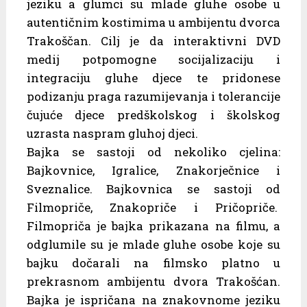
jeziku a glumci su mlade gluhe osobe u
autentičnim kostimima u ambijentu dvorca
Trakoščan. Cilj je da interaktivni DVD
medij potpomogne socijalizaciju i
integraciju gluhe djece te pridonese
podizanju praga razumijevanja i tolerancije
čujuće djece predškolskog i školskog
uzrasta naspram gluhoj djeci.
Bajka se sastoji od nekoliko cjelina:
Bajkovnice, Igralice, Znakorječnice i
Sveznalice. Bajkovnica se sastoji od
Filmopriče, Znakopriče i Pričopriče.
Filmopriča je bajka prikazana na filmu, a
odglumile su je mlade gluhe osobe koje su
bajku dočarali na filmsko platno u
prekrasnom ambijentu dvora Trakošćan.
Bajka je ispričana na znakovnome jeziku