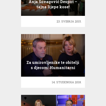
Anja Šovagović Despot –
tajna lijepe kose!
23. SVIBNJA 2015.
Za umirovljenike te obitelji
s djecom: Humanitarni
Orašar u HNK
14. STUDENOGA 2018.