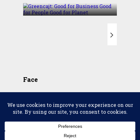
T
Face