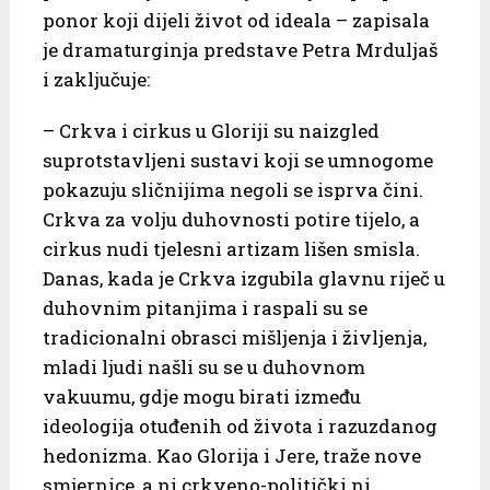
ponor koji dijeli život od ideala – zapisala
je dramaturginja predstave Petra Mrduljaš
i zaključuje:
– Crkva i cirkus u Gloriji su naizgled
suprotstavljeni sustavi koji se umnogome
pokazuju sličnijima negoli se isprva čini.
Crkva za volju duhovnosti potire tijelo, a
cirkus nudi tjelesni artizam lišen smisla.
Danas, kada je Crkva izgubila glavnu riječ u
duhovnim pitanjima i raspali su se
tradicionalni obrasci mišljenja i življenja,
mladi ljudi našli su se u duhovnom
vakuumu, gdje mogu birati između
ideologija otuđenih od života i razuzdanog
hedonizma. Kao Glorija i Jere, traže nove
smjernice, a ni crkveno-politički ni