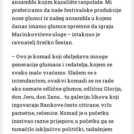
ansamblu kojim kazalište raspolaže. Mi
preferiramo da naše festivalske produkcije
nose glumci iz našeg ansambla u kojem
danas imamo glumce spremne da igraju
Marinkovićeve uloge – istaknuo je
ravnatelj Srećko Šestan.
– Ovo je komad koji obilježava mnoge
generacije glumaca i redatelja, kojem se
svako malo vraćamo. Slažem se s
intendantom, ovakvi komadi se ne rade
ako nemate odlične glumce, odličnu Gloriju,
don Jeru, don Zanu… tu galeriju likova koji
izgovaraju Rankove često citirane, vrlo
pametne, rečenice. Komad je u početku
izazivao razne prijepore, u početku ga se
tumačilo isključivo politički, tadašnjem