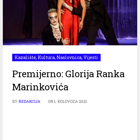
Kazalište
,
Kultura
,
Naslovnica
,
Vijesti
Premijerno: Glorija Ranka
Marinkovića
BY
REDAKCIJA
ON
1. KOLOVOZA 2021.