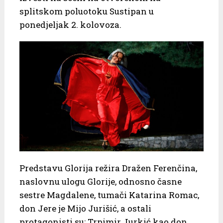
splitskom poluotoku Sustipan u
ponedjeljak 2. kolovoza.
Predstavu Glorija režira Dražen Ferenčina,
naslovnu ulogu Glorije, odnosno časne
sestre Magdalene, tumači Katarina Romac,
don Jere je Mijo Jurišić, a ostali
protagonisti su: Trpimir Jurkić kao don