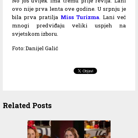
No još uvijek ima tremu prije revija. Lani
ovo nije prva lenta ove godine. U srpnju je
bila prva pratilja
Miss Turizma
. Lani već
mnogi predviđaju veliki uspjeh na
svjetskom izboru.
Foto: Danijel Galić
Related Posts