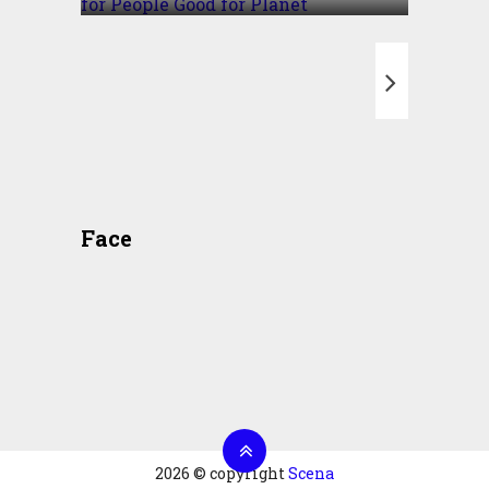
T
Face
2026 © copyright
Scena