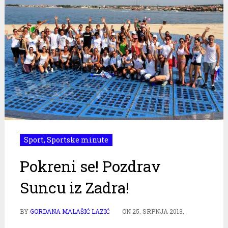
Sport
,
Sportske minute
Pokreni se! Pozdrav
Suncu iz Zadra!
BY
GORDANA MALAŠIĆ LAZIĆ
ON
25. SRPNJA 2013.