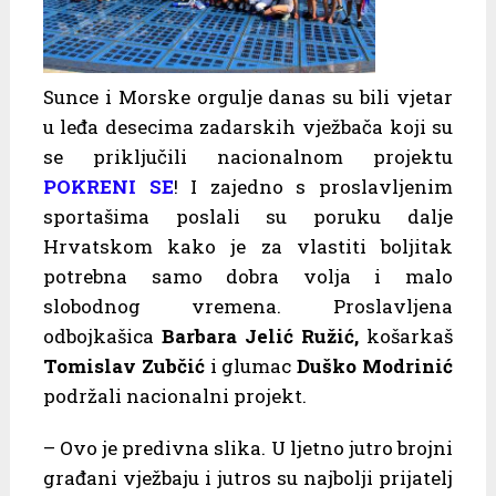
Sunce i Morske orgulje danas su bili vjetar
u leđa desecima zadarskih vježbača koji su
se priključili nacionalnom projektu
POKRENI SE
! I zajedno s proslavljenim
sportašima poslali su poruku dalje
Hrvatskom kako je za vlastiti boljitak
potrebna samo dobra volja i malo
slobodnog vremena. Proslavljena
odbojkašica
Barbara Jelić Ružić,
košarkaš
Tomislav Zubčić
i glumac
Duško Modrinić
podržali nacionalni projekt.
– Ovo je predivna slika. U ljetno jutro brojni
građani vježbaju i jutros su najbolji prijatelj