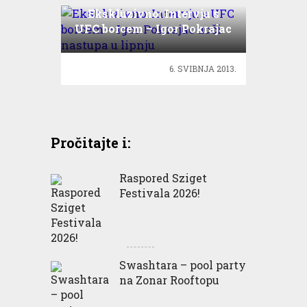
Ekskluzivno: Intervju s
UFC borcem – Igor Pokrajac
uoči nastupa u lipnju
6. SVIBNJA 2013.
Pročitajte i:
Raspored Sziget
Festivala 2026!
Swashtara – pool party
na Zonar Rooftopu