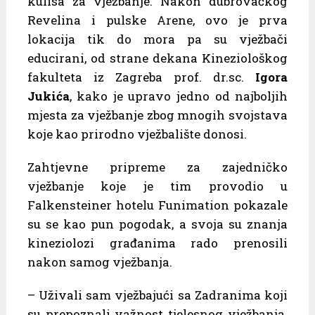
kulisa za vježbanje. Nakon dubrovačkog
Revelina i pulske Arene, ovo je prva
lokacija tik do mora pa su vježbači
educirani, od strane dekana Kineziološkog
fakulteta iz Zagreba prof. dr.sc.
Igora
Jukića
, kako je upravo jedno od najboljih
mjesta za vježbanje zbog mnogih svojstava
koje kao prirodno vježbalište donosi.
Zahtjevne pripreme za zajedničko
vježbanje koje je tim provodio u
Falkensteiner hotelu Funimation pokazale
su se kao pun pogodak, a svoja su znanja
kineziolozi građanima rado prenosili
nakon samog vježbanja.
– Uživali sam vježbajući sa Zadranima koji
su prepoznali važnost tjelesnog vježbanja.