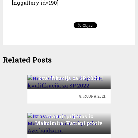
[nggallery id=190]
Related Posts
Hrvatska prva u skupini H
kvalifikacija za SP 2022
8. RUJNA 2021.
Izravan prijenos iz
Maksimira: Vatreni protiv
Azerbajdžana