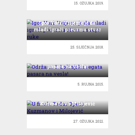
15. OŽUJKA 2019.
Igor Vori: Vrijeme je da
mladi igrači preuzmu stvar
u svoje ruke
25. SIJEČNJA 2018.
Održana 3. Lošinjska regata
pasara na vesla!
5. RUJNA 2015.
U finalu Zadar Opena
Kuzmanov i Milojević
27. OŽUJKA 2021.