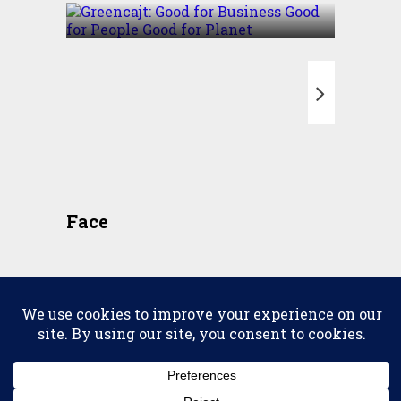
T
Face