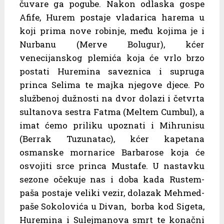
čuvare ga pogube. Nakon odlaska gospe
Afife, Hurem postaje vladarica harema u
koji prima nove robinje, među kojima je i
Nurbanu (Merve Bolugur), kćer
venecijanskog plemića koja će vrlo brzo
postati Huremina saveznica i supruga
princa Selima te majka njegove djece. Po
službenoj dužnosti na dvor dolazi i četvrta
sultanova sestra Fatma (Meltem Cumbul), a
imat ćemo priliku upoznati i Mihrunisu
(Berrak Tuzunatac), kćer kapetana
osmanske mornarice Barbarose koja će
osvojiti srce princa Mustafe. U nastavku
sezone očekuje nas i doba kada Rustem-
paša postaje veliki vezir, dolazak Mehmed-
paše Sokolovića u Divan, borba kod Sigeta,
Huremina i Sulejmanova smrt te konačni