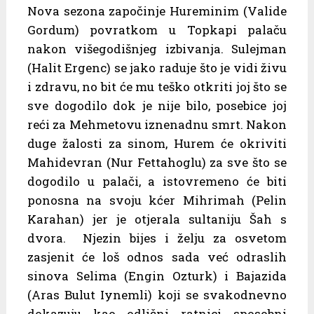
Nova sezona započinje Hureminim (Valide
Gordum) povratkom u Topkapi palaču
nakon višegodišnjeg izbivanja. Sulejman
(Halit Ergenc) se jako raduje što je vidi živu
i zdravu, no bit će mu teško otkriti joj što se
sve dogodilo dok je nije bilo, posebice joj
reći za Mehmetovu iznenadnu smrt. Nakon
duge žalosti za sinom, Hurem će okriviti
Mahidevran (Nur Fettahoglu) za sve što se
dogodilo u palači, a istovremeno će biti
ponosna na svoju kćer Mihrimah (Pelin
Karahan) jer je otjerala sultaniju Šah s
dvora. Njezin bijes i želju za osvetom
zasjenit će loš odnos sada već odraslih
sinova Selima (Engin Ozturk) i Bajazida
(Aras Bulut Iynemli) koji se svakodnevno
dokazuju kao odlični ratnici sposobni