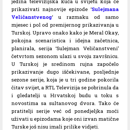
jedina televizijska kuća u svijetu koja će
prikazivati najnovije epizode ‘
Sulejmana
Veličanstvenog
‘ u razmaku od samo
mjesec i pol od premijernog prikazivanja u
Turskoj. Upravo onako kako je Meral Okay,
pokojna scenaristica i idejna začetnica,
planirala, serija ‘Sulejman Veličanstveni’
četvrtom sezonom ulazi u svoju završnicu.
U Turskoj je sredinom rujna započelo
prikazivanje dugo iščekivane, posljednje
sezone serije, koja je u tri godine pokorila
čitav svijet, a RTL Televizija se pobrinula da
i gledatelji u Hrvatskoj budu u toku s
novostima sa sultanovog dvora. Tako će
pratitelji serije već od ponedjeljka moći
uživati u epizodama koje oni izvan matične
Turske još nisu imali prilike vidjeti.