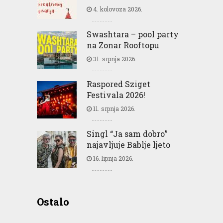
4. kolovoza 2026.
Swashtara – pool party
na Zonar Rooftopu
31. srpnja 2026.
Raspored Sziget
Festivala 2026!
11. srpnja 2026.
Singl “Ja sam dobro”
najavljuje Bablje ljeto
16. lipnja 2026.
Greencajt: Good for
Ostalo
Business Good for People
Good for Planet