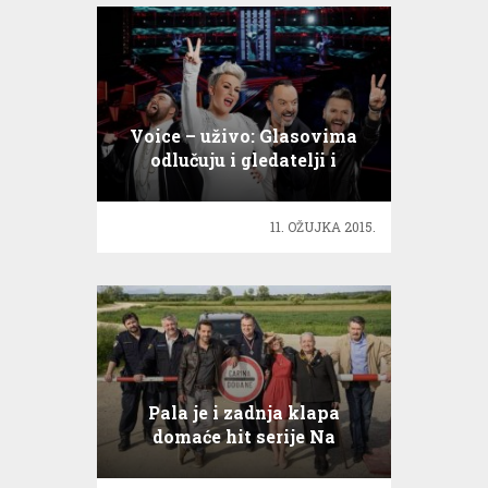
Voice – uživo: Glasovima
odlučuju i gledatelji i
slušatelji
11. OŽUJKA 2015.
Pala je i zadnja klapa
domaće hit serije Na
granici