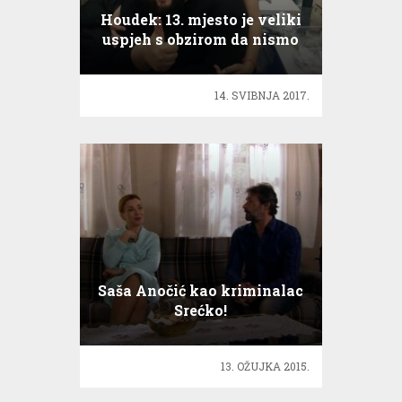
Houdek: 13. mjesto je veliki
uspjeh s obzirom da nismo
imali podršku susjednih
zemalja, ali njima na dušu
14. SVIBNJA 2017.
Saša Anočić kao kriminalac
Srećko!
13. OŽUJKA 2015.