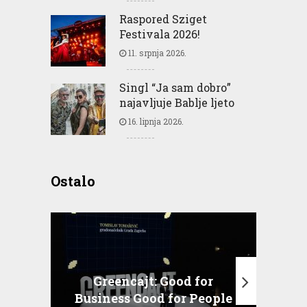
Raspored Sziget
Festivala 2026!
11. srpnja 2026.
Singl “Ja sam dobro”
najavljuje Bablje ljeto
16. lipnja 2026.
Ostalo
Greencajt: Good for
Business Good for People
T