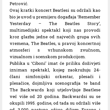
Petrović.
Ovaj kratki koncert Beatlesi su održali kao
bio je uvod u premijeru događaja ‘Remember
Yesterday – The Beatles Story’,
multimedijski spektakl koji nas provodi
kroz glazbu jedne od najvećih grupa svih
vremena, The Beatles, u pravoj koncertnoj
atmosferi s vrhunskom zvučnom,
vizualnom i scenskom produkcijom.
Publika u ‘Ciboni’ imat će priliku doživjeti
izniman spektakl, kojeg zaokružuju 24-
člani simfonijski orkestar, plesači i
plesačice, dojmljiva scenografija te band
The Backwards koji utjelovljuje Beatlese
već više od 20 godina. Backwardsi su se
okupili 1995. godine, od tada su održali više
od 3.000 nastupa uživo diljem Europe i