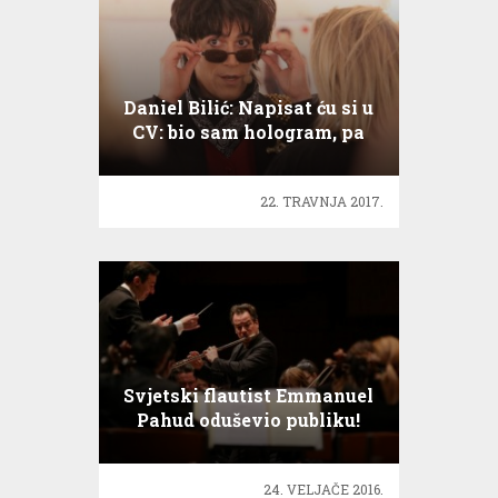
Daniel Bilić: Napisat ću si u
CV: bio sam hologram, pa
neka netko to nadmaši!
22. TRAVNJA 2017.
Svjetski flautist Emmanuel
Pahud oduševio publiku!
24. VELJAČE 2016.