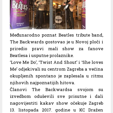
Međunarodno poznat Beatles tribute band,
The Backwards gostovao je u Novoj ploči i
priredio pravi mali show za fanove
Beatlesa i usputne prolaznike.
‘Love Me Do’, ‘Twist And Shout’ i ‘She loves
Me’ odjekivali su centrom Zagreba a većina
okupljenih spontano je zaplesala u ritmu
njihovih najpoznatijih hitova.
Članovi The Backwardsa svojom su
izvedbom oduševili sve prisutne i dali
nagovijestiti kakav show očekuje Zagreb
13. listopada 2017. godine u KC Dražen