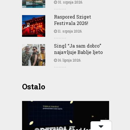
31. srpnja 2026.
Raspored Sziget
Festivala 2026!
11. srpnja 2026.
Singl “Ja sam dobro”
najavljuje Bablje ljeto
16. lipnja 2026.
Ostalo
Greencajt: Good for