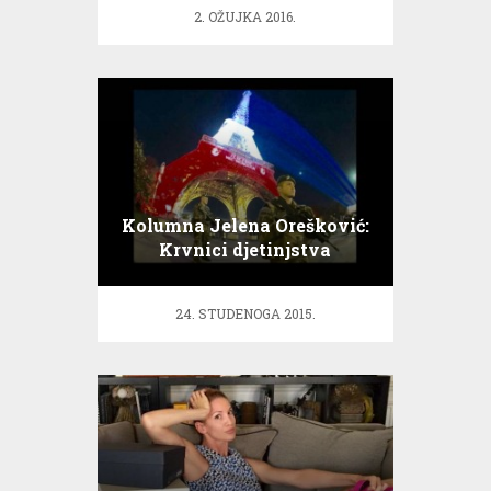
2. OŽUJKA 2016.
Kolumna Jelena Orešković:
Krvnici djetinjstva
24. STUDENOGA 2015.