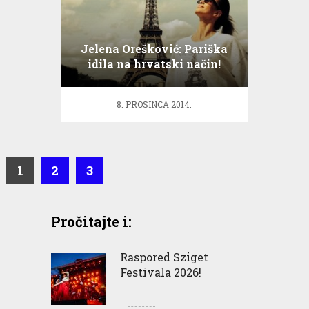
Jelena Orešković: Pariška
idila na hrvatski način!
8. PROSINCA 2014.
1
2
3
Pročitajte i:
Raspored Sziget
Festivala 2026!