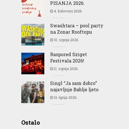
PISANJA 2026.
4. kolovoza 2026.
Swashtara – pool party
na Zonar Rooftopu
31. srpnja 2026.
Raspored Sziget
Festivala 2026!
11. srpnja 2026.
Singl “Ja sam dobro”
najavljuje Bablje ljeto
16. lipnja 2026.
Greencajt: Good for
Ostalo
Business Good for People