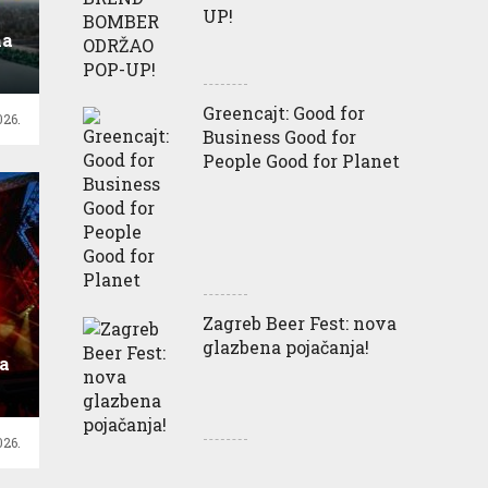
UP!
na
Greencajt: Good for
026.
Business Good for
People Good for Planet
Zagreb Beer Fest: nova
glazbena pojačanja!
la
026.
a