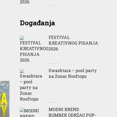
Glazba, I
Događanja
PATRICIA GAŠPARI
FESTIVAL
KREATIVNOG PISANJA
2026.
Swashtara – pool party
na Zonar Rooftopu
MODNI BREND
BOMBER ODRŽAO POP-