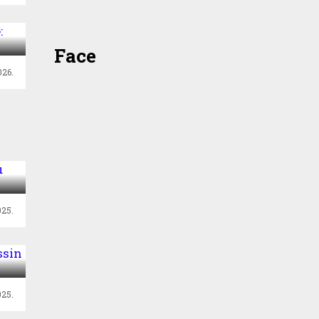
e:
a”
Face
26.
u
25.
025.