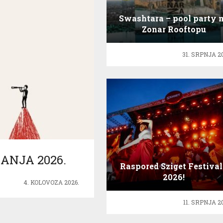
Swashtara – pool party 
Zonar Rooftopu
31. SRPNJA 2
ANJA 2026.
Raspored Sziget Festiva
2026!
4. KOLOVOZA 2026.
11. SRPNJA 2
eb Beer Fest: nova
Lineup INmusic festival