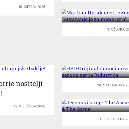
Martina Herak uoči revij
16. LIPNJA 2026.
“Stvaranje je za mene igr
3. OŽUJKA 20
HBO Original donosi nov
sezonu serije Industrija!
rie nositelji
24. STUDENOGA 20
!
Jesenski binge: The
Assassin & The Game
22. SIJEČNJA 2026.
10. LISTOPADA 2