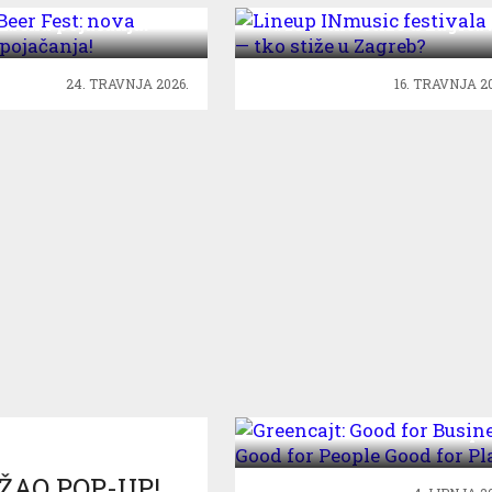
zbena pojačanja!
#18 — tko stiže u Zagreb
24. TRAVNJA 2026.
16. TRAVNJA 20
Greencajt: Good for
Business Good for Peopl
Good for Planet
ŽAO POP-UP!