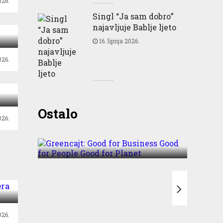
026.
Singl “Ja sam dobro”
najavljuje Bablje ljeto
i!
16. lipnja 2026.
26.
u
Greencajt: Good for
Ostalo
026.
Business Good for People
Good for Planet
n
T
26.