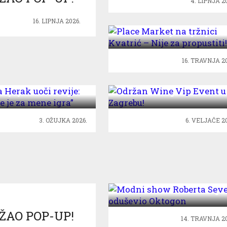
4. LIPNJA 2
Place Market na tržnici
16. LIPNJA 2026.
Kvatrić – Nije za propustit
16. TRAVNJA 20
a Herak uoči revije:
Održan Wine Vip Event 
anje je za mene igra”
Zagrebu!
3. OŽUJKA 2026.
6. VELJAČE 2
Modni show Roberta
Severa oduševio Oktogo
ŽAO POP-UP!
14. TRAVNJA 20