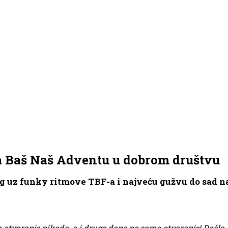
na Baš Naš Adventu u dobrom društvu
g uz funky ritmove TBF-a i najveću gužvu do sad n
otvaranje nikada, a i druge dane ne samo otvaranje! Došla