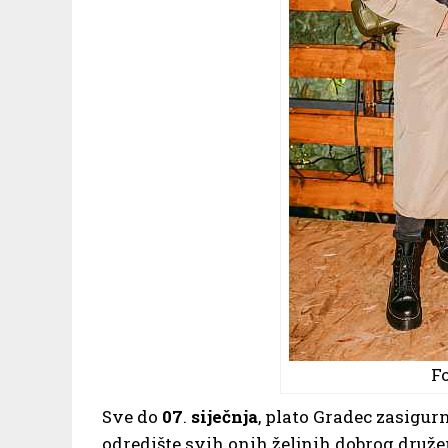
Fo
Sve do
07
.
siječnja
, plato Gradec zasigur
odredište svih onih željnih dobrog druže