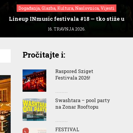
Događanja, Glazba, Kultura, Naslovnica, Vijesti
Lineup INmusic festivala #18 — tko stiže u
Zagreb?
16. TRAVNJA 2026.
Pročitajte i:
Raspored Sziget
Festivala 2026!
Swashtara – pool party
na Zonar Rooftopu
FESTIVAL