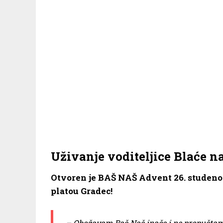
Uživanje voditeljice Blaće 
Otvoren je BAŠ NAŠ Advent 26. studeno
platou Gradec!
– Obožavam Baš Naš inače i ne propuštam 