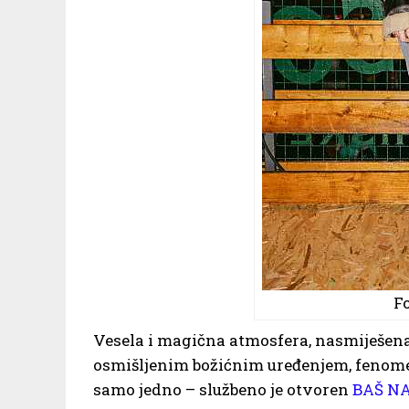
Fo
Vesela i magična atmosfera, nasmiješena
osmišljenim božićnim uređenjem, fenomen
samo jedno – službeno je otvoren
BAŠ N