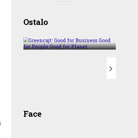
Greencajt: Good for
Ostalo
Business Good for People
Good for Planet
T
Face
i