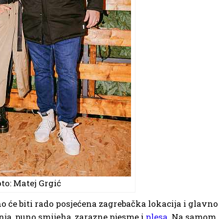
to: Matej Grgić
no će biti rado posjećena zagrebačka lokacija i glavno
nja, puno smijeha, zarazne pjesme i
plesa
. Na samom