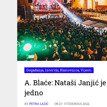
Događanja
,
Intervju
,
Naslovnica
,
Vijesti
A. Blaće: Nataši Janjić j
jedno
BY
PETRA LAZIĆ
ON
27. STUDENOGA 2022.