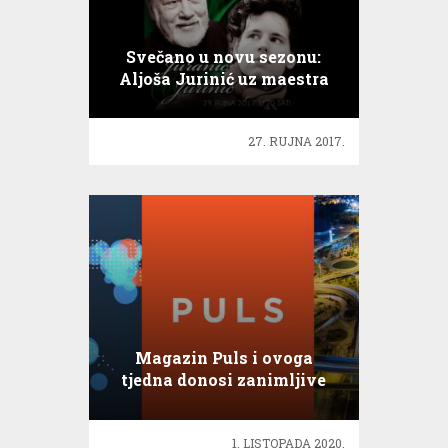
Svečano u novu sezonu:
Aljoša Jurinić uz maestra
Zorana Juranića
27. RUJNA 2017.
Magazin Puls i ovoga
tjedna donosi zanimljive
priče
1. LISTOPADA 2020.