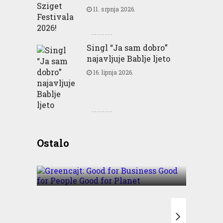
11. srpnja 2026.
Singl “Ja sam dobro”
najavljuje Bablje ljeto
16. lipnja 2026.
Greencajt: Good for
Ostalo
Business Good for People
Good for Planet