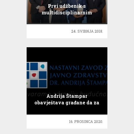
Prvi udžbenik s
multidisciplinarnim
pristupom kardiologa
sportu
24. SVIBNJA 2018.
Andrija Štampar
obavještava građane da za
Božić i Novu godinu neće
biti testiranja
16. PROSINCA 2020.