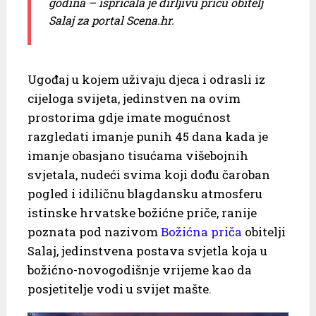
godina – ispričala je dirljivu priču obitelj
Salaj za portal Scena.hr.
Ugođaj u kojem uživaju djeca i odrasli iz
cijeloga svijeta, jedinstven na ovim
prostorima gdje imate mogućnost
razgledati imanje punih 45 dana kada je
imanje obasjano tisućama višebojnih
svjetala, nudeći svima koji dođu čaroban
pogled i idiličnu blagdansku atmosferu
istinske hrvatske božićne priče, ranije
poznata pod nazivom
Božićna priča
obitelji
Salaj, jedinstvena postava svjetla koja u
božićno-novogodišnje vrijeme kao da
posjetitelje vodi u svijet mašte.