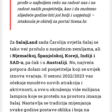
prođe u najboljem redu na radost nas i na
radost naših posjetitelja, kao i da možemo
slijedeće godine biti još bolji i uspješniji –
istaknula je obitelj za portal Scena.hr.
Za
SalajLand
sada Čarolija svjetla Salaj se
tako već pročulo u susjednim zemljama, ali
i
Njemačkoj, Španjolskoj, Koreji, Indiji i
SAD-u
, pa čak i u
Australiji
. No, najveća
potpora dolazi od posjetitelja koji se uvijek
iznova vraćaju. U sezoni 2022/2023 vas
očekuje mnoštvo novih atrakcija i
aktivnosti, a sve u okruženju više milijuna
lampica koje se protežu na prostoru imanja
Salaj. Nastavlja se tradicija mijenjanja
svake godine postave oblika i boja na