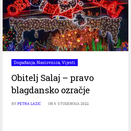
Događanja
,
Naslovnica
,
Vijesti
Obitelj Salaj – pravo
blagdansko ozračje
BY
PETRA LAZIĆ
ON
9. STUDENOGA 2022.