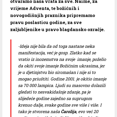
otvaramo naša vrata za sve. Naime, za
vrijeme Adventa, te božićnih i
novogodišnjih praznika pripremamo
pravu poslasticu godine, za sve
zaljubljenike u pravo blagdansko ozračje.
-Ideja nije bila da od toga nastane neka
manifestacija, već je gosp. Zlatko kad se
vratio iz inozemstva na svoje imanje, poželio
da okiti svoje imanje Božićnim ukrasima, jer
je u djetinjstvu bio siromašan i nije si to
mogao priuštiti. Godine 2001. je okitio imanje
sa 70 000 lampica. Ljudi su masovno dolazili
gledati to nesvakidašnje zdanje, pa je
slijedeće godine zajedno sa suprugom
krenuo dalje, svake godine sve više i više. I
tako je stvorena naša
Čarolija
, evo već 20