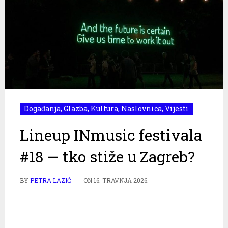
Događanja
,
Glazba
,
Kultura
,
Naslovnica
,
Vijesti
Lineup INmusic festivala
#18 — tko stiže u Zagreb?
BY
PETRA LAZIĆ
ON
16. TRAVNJA 2026.