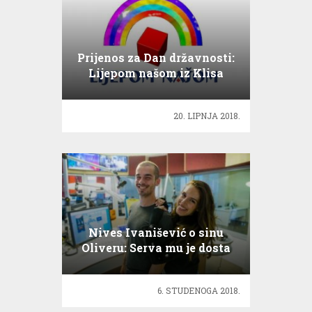
Prijenos za Dan državnosti:
Lijepom našom iz Klisa
20. LIPNJA 2018.
Nives Ivanišević o sinu
Oliveru: Serva mu je dosta
dobra na tatu, malo ga
forhend zeza…
6. STUDENOGA 2018.
09. Monoplay – Festival