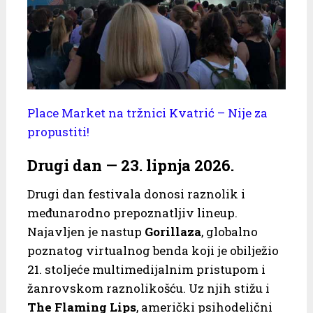
Place Market na tržnici Kvatrić – Nije za
propustiti!
Drugi dan —
23. lipnja 2026.
Drugi dan festivala donosi raznolik i
međunarodno prepoznatljiv lineup.
Najavljen je nastup
Gorillaza
, globalno
poznatog virtualnog benda koji je obilježio
21. stoljeće multimedijalnim pristupom i
žanrovskom raznolikošću. Uz njih stižu i
The Flaming Lips
, američki psihodelični