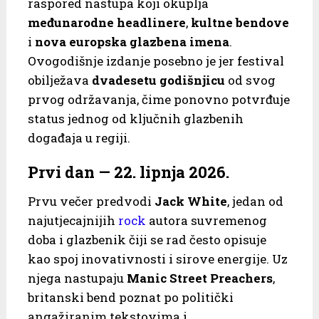
raspored nastupa koji okuplja
međunarodne headlinere
,
kultne bendove
i
nova europska glazbena imena
.
Ovogodišnje izdanje posebno je jer festival
obilježava
dvadesetu godišnjicu
od svog
prvog održavanja, čime ponovno potvrđuje
status jednog od ključnih glazbenih
događaja u regiji.
Prvi dan —
22. lipnja 2026.
Prvu večer predvodi
Jack White
, jedan od
najutjecajnijih
rock
autora suvremenog
doba i glazbenik čiji se rad često opisuje
kao spoj inovativnosti i sirove energije. Uz
njega nastupaju
Manic Street Preachers
,
britanski bend poznat po politički
angažiranim tekstovima i