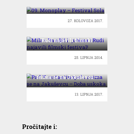
Sola
27. KOLOVOZA 2017.
Milan Bandić i ljubimac
Rudi najavili filmski
festival!
25. LIPNJA 2014.
Pad Konstantinopola
snima se na Jakuševcu –
Doba uskoka
13. LIPNJA 2017.
Pročitajte i: