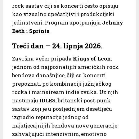
rock sastav čiji se koncerti često opisuju
kao vizualno upečatljivi i produkcijski
jedinstveni. Program upotpunjuju
Jehnny
Beth
i
Sprints
.
Treći dan —
24. lipnja 2026.
Završna večer pripada
Kings of Leon
,
jednom od najpoznatijih američkih rock
bendova današnjice, čiji su koncerti
prepoznati po kombinaciji južnjačkog
rocka i mainstream indie zvuka. Uz njih
nastupaju
IDLES
, britanski post‑punk
sastav koji je u posljednjem desetljeću
izgradio reputaciju jednog od
najutjecajnijih bendova nove generacije
zahvaljujući intenzivnim, emotivno