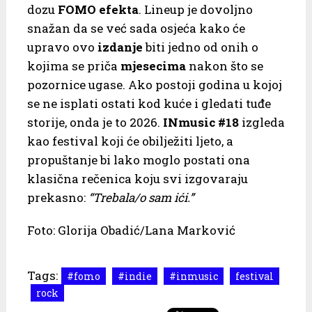
dozu
FOMO efekta
. Lineup je dovoljno
snažan da se već sada osjeća kako će
upravo ovo
izdanje
biti jedno od onih o
kojima se priča
mjesecima
nakon što se
pozornice ugase. Ako postoji godina u kojoj
se ne isplati ostati kod kuće i gledati tuđe
storije, onda je to 2026.
INmusic #18
izgleda
kao festival koji će obilježiti ljeto, a
propuštanje bi lako moglo postati ona
klasična rečenica koju svi izgovaraju
prekasno:
“Trebala/o sam ići.”
Foto: Glorija Obadić/Lana Marković
Tags:
#fomo
#indie
#inmusic
festival
rock