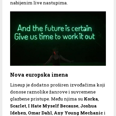
nabijenim live nastupima.
Nova europska imena
Lineup je dodatno proširen izvođačima koji
donose raznolike žanrove i suvremene
glazbene pristupe. Među njima su
Korka
,
Scarlet
,
I Hate Myself Because
,
Joshua
Idehen
,
Omar Dahl
,
Any Young Mechanic
i