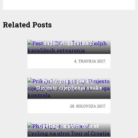
Related Posts
Festival ZKA – Šest
najboljih kazališnih
ostvarenja
4. TRAVNJA 2017.
Priključite se peticiji:
Umjesto cijepljenja svake
godine, stroga kontrola
28. KOLOVOZA 2017.
Phil Liggett – Voice of
Cycling na utrci Tour of
Croatia