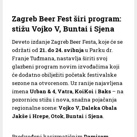
Zagreb Beer Fest širi program:
stižu Vojko V, Buntai i Sjena
Deveto izdanje Zagreb Beer Festa, koje će se
održati od
21. do 24. svibnja
u Parku dr.
Franje Tuđmana, nastavlja širiti svoj
glazbeni program novim izvođačima koji
će dodatno obilježiti početak festivalske
sezone na otvorenom. Uz ranije najavljena
imena
Urban & 4
,
Vatra
,
KoiKoi
i
Baks
– na
pozornicu stižu i nova, snažna pojačanja
regionalne scene:
Vojko V
,
Daleka Obala
Jakše i Hrepe
,
Otok
,
Buntai
i
Sjena
.
Predvođeni karizmatičnim
Damirom