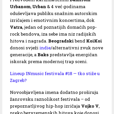
Urbanom
,
Urban
& 4 već godinama
oduševljava publiku snažnim autorskim
izričajem i emotivnim koncertima, dok
Vatra
, jedan od poznatijih domaćih pop-
rock bendova, iza sebe ima niz radijskih
hitova i nagrada.
Beogradski
bend
KoiKoi
donosi svježi
indie
/alternativni zvuk nove
generacije, a
Baks
predstavlja energičan
iskorak prema modernoj trap sceni.
Lineup INmusic festivala #18 — tko stiže u
Zagreb?
Novoobjavljena imena dodatno proširuju
žanrovsku raznolikost festivala – od
prepoznatljivog hip-hop izričaja
Vojko V
,
preko bezvremenskih hitova koje donosi