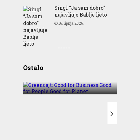
Singl “Ja sam dobro”
najavljuje Bablje ljeto
16. lipnja 2026.
Greencajt: Good for
Ostalo
Business Good for People
Good for Planet
T