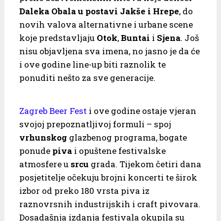
Daleka Obala u postavi Jakše i Hrepe
, do
novih valova alternativne i urbane scene
koje predstavljaju
Otok
,
Buntai
i
Sjena
. Još
nisu objavljena sva imena, no jasno je da će
i ove godine line-up biti raznolik te
ponuditi nešto za sve generacije.
Zagreb Beer Fest
i ove godine ostaje vjeran
svojoj prepoznatljivoj formuli – spoj
vrhunskog
glazbenog programa, bogate
ponude
piva
i opuštene festivalske
atmosfere u
srcu
grada. Tijekom četiri dana
posjetitelje očekuju brojni koncerti te širok
izbor od preko 180 vrsta piva iz
raznovrsnih industrijskih i craft pivovara.
Dosadašnja izdanja festivala okupila su