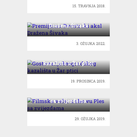
15. TRAVNJA 2018.
Premijerno: Dvostruki aksl
Dražena Šivaka
3. OŽUJKA 2022.
Gostovanje beogradskog
kazališta u Žar ptici
19. PROSINCA 2019.
Filmska večer u showu Ples
sa zvijezdama
29. OŽUJKA 2019.