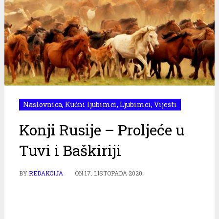
Naslovnica
,
Kućni ljubimci
,
Ljubimci
,
Vijesti
Konji Rusije – Proljeće u
Tuvi i Baškiriji
BY
REDAKCIJA
ON
17. LISTOPADA 2020.