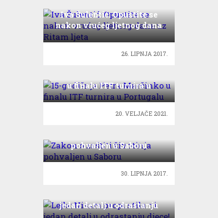
Iva Šulentić: Opustite se
nakon vrućeg ljetnog dana
uz Ritam ljeta
26. LIPNJA 2017.
15-godišnja Petra Marčinko
u finalu ITF turnira u
Portugalu
20. VELJAČE 2021.
Zakon o zaštiti životinja
pohvaljen u Saboru
30. LIPNJA 2017.
Lejla: Nisam propustila ni
jedan detalj u odrastanju
djece!