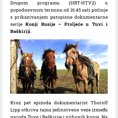
Drugom programu (HRT-HTV2) u
popodnevnom terminu od 16:45 sati počinje
s prikazivanjem putopisne dokumentarne
serije
Konji Rusije – Proljeće u Tuvi i
Baškiriji
.
Kroz pet epizoda dokumentarist Thorolf
Lipp otkriva tajnu jedinstvene veze između
naroda Tuve i Baškirije i njihovih konja. Na