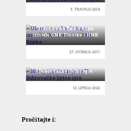
5. TRAVNJA 2014.
Ulaznice za finale kupa
između GNK Dinamo i HNK
Rijeka
27. SVIBNJA 2017.
10. srpnja otvaraju se 71.
Dubrovačke ljetne igre
16. LIPNJA 2020.
Pročitajte i: