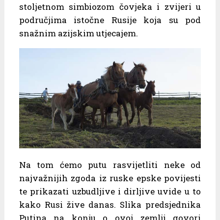
stoljetnom simbiozom čovjeka i zvijeri u
područjima istočne Rusije koja su pod
snažnim azijskim utjecajem.
Na tom ćemo putu rasvijetliti neke od
najvažnijih zgoda iz ruske epske povijesti
te prikazati uzbudljive i dirljive uvide u to
kako Rusi žive danas. Slika predsjednika
Putina na konju o ovoj zemlji govori