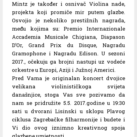
Mintz je također i osnivač Violina nade,
projekta koji promiče mir putem glazbe.
Osvojio je nekoliko prestižnih nagrada,
među kojima su: Premio Internazionale
Accademia Musicale Chigiana, Diapason
D’Or, Grand Prix du Disque, Nagradu
Gramophone i Nagradu Edison. U sezoni
2017., očekuju ga brojni nastupi uz vodeće
orkestre u Europi, Aziji i Južnoj Americi.
Pred Vama je originalan koncert dvojice
velikana violinističkoga svijeta
današnjice, stoga Vas sve pozivamo da
nam se pridružite 5.5. 2017.godine u 19:30
sati u dvorani Lisinski u sklopu Plavog
ciklusa Zagrebačke filharmonije i budete i
Vi dio ovog iznimno kreativnog spoja
glazbene umjetnosti.