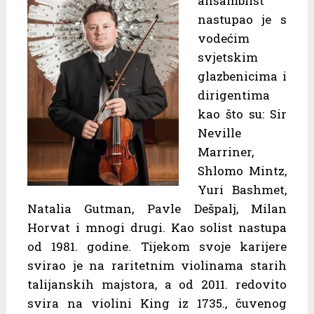
ansamblist
nastupao je s
vodećim
svjetskim
glazbenicima i
dirigentima
kao što su: Sir
Neville
Marriner,
Shlomo Mintz,
Yuri Bashmet,
Natalia Gutman, Pavle Dešpalj, Milan
Horvat i mnogi drugi. Kao solist nastupa
od 1981. godine. Tijekom svoje karijere
svirao je na raritetnim violinama starih
talijanskih majstora, a od 2011. redovito
svira na violini King iz 1735., čuvenog