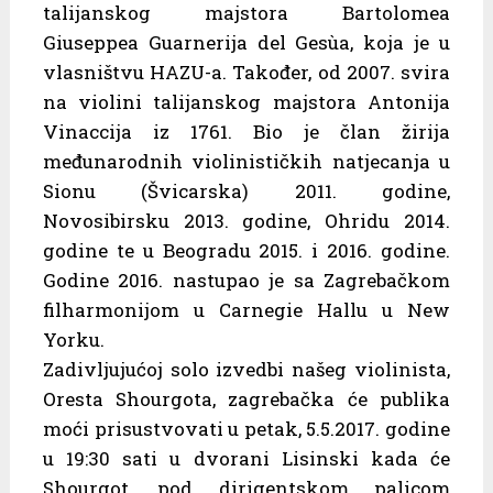
talijanskog majstora Bartolomea
Giuseppea Guarnerija del Gesùa, koja je u
vlasništvu HAZU-a. Također, od 2007. svira
na violini talijanskog majstora Antonija
Vinaccija iz 1761. Bio je član žirija
međunarodnih violinističkih natjecanja u
Sionu (Švicarska) 2011. godine,
Novosibirsku 2013. godine, Ohridu 2014.
godine te u Beogradu 2015. i 2016. godine.
Godine 2016. nastupao je sa Zagrebačkom
filharmonijom u Carnegie Hallu u New
Yorku.
Zadivljujućoj solo izvedbi našeg violinista,
Oresta Shourgota, zagrebačka će publika
moći prisustvovati u petak, 5.5.2017. godine
u 19:30 sati u dvorani Lisinski kada će
Shourgot, pod dirigentskom palicom