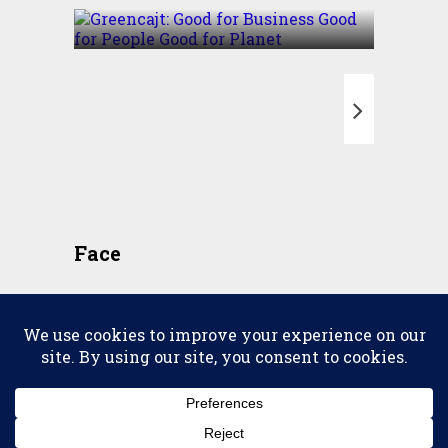
T
Face