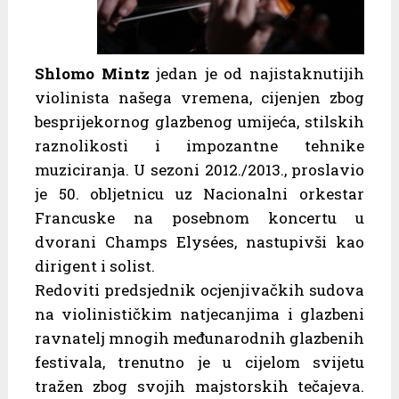
Shlomo Mintz
jedan je od najistaknutijih
violinista našega vremena, cijenjen zbog
besprijekornog glazbenog umijeća, stilskih
raznolikosti i impozantne tehnike
muziciranja. U sezoni 2012./2013., proslavio
je 50. obljetnicu uz Nacionalni orkestar
Francuske na posebnom koncertu u
dvorani Champs Elysées, nastupivši kao
dirigent i solist.
Redoviti predsjednik ocjenjivačkih sudova
na violinističkim natjecanjima i glazbeni
ravnatelj mnogih međunarodnih glazbenih
festivala, trenutno je u cijelom svijetu
tražen zbog svojih majstorskih tečajeva.