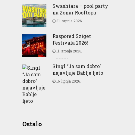
Swashtara – pool party
na Zonar Rooftopu
31. srpnja 2026.
Raspored Sziget
Festivala 2026!
11. srpnja 2026.
Singl “Ja sam dobro”
najavljuje Bablje ljeto
16. lipnja 2026.
Greencajt: Good for
Ostalo
Business Good for People
Good for Planet