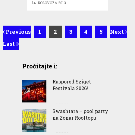
14. KOLOVOZA 2013.
Previous
1
2
3
4
5
Next
Last
Pročitajte i:
Raspored Sziget
Festivala 2026!
Swashtara – pool party
na Zonar Rooftopu