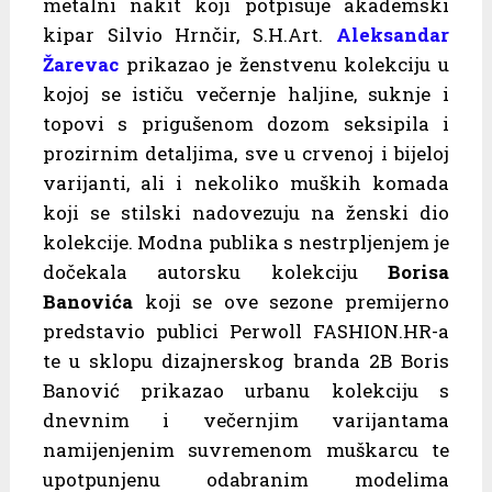
metalni nakit koji potpisuje akademski
kipar Silvio Hrnčir, S.H.Art.
Aleksandar
Žarevac
prikazao je ženstvenu kolekciju u
kojoj se ističu večernje haljine, suknje i
topovi s prigušenom dozom seksipila i
prozirnim detaljima, sve u crvenoj i bijeloj
varijanti, ali i nekoliko muških komada
koji se stilski nadovezuju na ženski dio
kolekcije. Modna publika s nestrpljenjem je
dočekala autorsku kolekciju
Borisa
Banovića
koji se ove sezone premijerno
predstavio publici Perwoll FASHION.HR-a
te u sklopu dizajnerskog branda 2B Boris
Banović prikazao urbanu kolekciju s
dnevnim i večernjim varijantama
namijenjenim suvremenom muškarcu te
upotpunjenu odabranim modelima