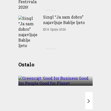
Singl “Ja sam dobro”
najavljuje Bablje ljeto
16. lipnja 2026.
Greencajt: Good for
Ostalo
Business Good for People
Good for Planet
T