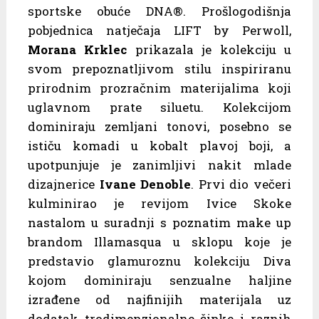
sportske obuće DNA®. Prošlogodišnja
pobjednica natječaja LIFT by Perwoll,
Morana Krklec
prikazala je kolekciju u
svom prepoznatljivom stilu inspiriranu
prirodnim prozračnim materijalima koji
uglavnom prate siluetu. Kolekcijom
dominiraju zemljani tonovi, posebno se
ističu komadi u kobalt plavoj boji, a
upotpunjuje je zanimljivi nakit mlade
dizajnerice
Ivane Denoble
. Prvi dio večeri
kulminirao je revijom Ivice Skoke
nastalom u suradnji s poznatim make up
brandom Illamasqua u sklopu koje je
predstavio glamuroznu kolekciju Diva
kojom dominiraju senzualne haljine
izrađene od najfinijih materijala uz
dodatak trodimenzionalne čipke i raznih