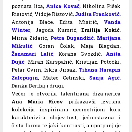
poznata lica,
Anica Kovač
, Nikolina Pišek
Ristović, Vidoje Ristović,
Judita Franković
,
Antonija Blaće, Edita Misirić,
Vanda
Winter
, Jagoda Kumrić,
Emilija Kokić
,
Mirna Zidarić,
Petra Dugandžić
,
Marijana
Mikulić
, Goran Čolak, Maja Blagdan,
Žanamari Lalić
, Korana Gvozdić,
Anita
Dujić
, Miran Kurspahić, Kristijan Potočki,
Petar Cvirn, Iskra Jirsak,
Tihana Harapin
Zalepugin
, Mateo Cetinski,
Sanja Agić
,
Danka Derifaj i drugi.
Večer je otvorila talentirana dizajnerica
Ana Maria Ricov
prikazavši izvrsnu
kolekciju inspiriranu geometrijom koju
karakterizira slojevitost, jednostavna i
čista forma te jaki kontrasti, a upotpunjuje