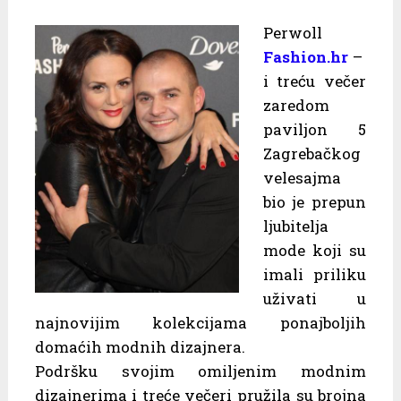
Perwoll
Fashion.hr
–
i treću večer
zaredom
paviljon 5
Zagrebačkog
velesajma
bio je prepun
ljubitelja
mode koji su
imali priliku
uživati u
najnovijim kolekcijama ponajboljih
domaćih modnih dizajnera.
Podršku svojim omiljenim modnim
dizajnerima i treće večeri pružila su brojna