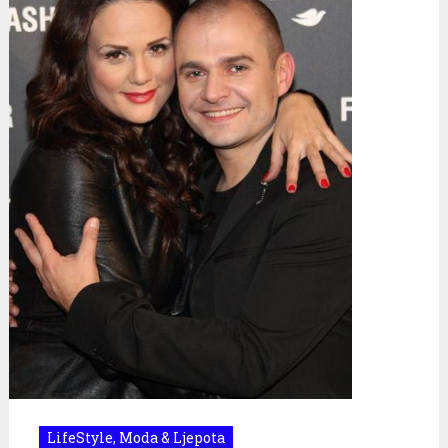
LifeStyle
,
Moda & Ljepota