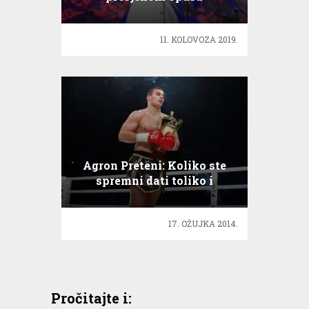
dugogodišnje glazbene
karijere
11. KOLOVOZA 2019.
Agron Preteni: Koliko ste
spremni dati toliko i
dobijete!
17. OŽUJKA 2014.
Pročitajte i: