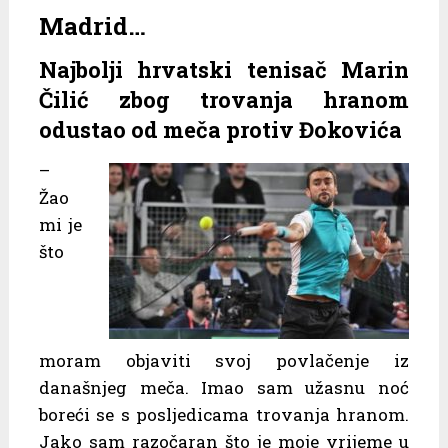
Madrid…
Najbolji hrvatski tenisač Marin
Čilić zbog trovanja hranom
odustao od meča protiv Đokovića
–
Žao
mi je
što
moram objaviti svoj povlačenje iz
današnjeg meča. Imao sam užasnu noć
boreći se s posljedicama trovanja hranom.
Jako sam razočaran što je moje vrijeme u