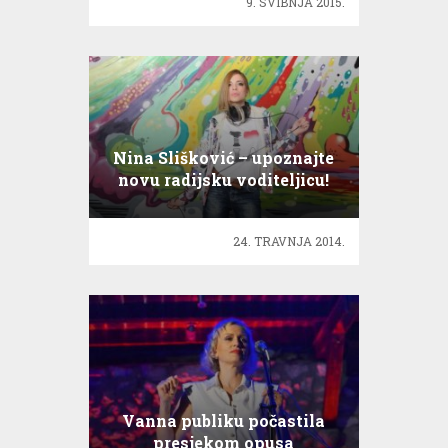
9. SVIBNJA 2015.
Nina Slišković – upoznajte
novu radijsku voditeljicu!
24. TRAVNJA 2014.
Vanna publiku počastila
presjekom opusa