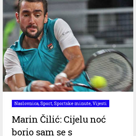
Naslovnica
,
Sport
,
Sportske minute
,
Vijesti
Marin Čilić: Cijelu noć
borio sam se s