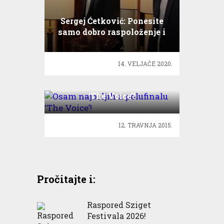
Sergej Ćetković: Ponesite
samo dobro raspoloženje i
puno ljubavi
14. VELJAČE 2020.
Osam najboljih u polufinalu
‘The Voice’!
12. TRAVNJA 2015.
Pročitajte i:
Raspored Sziget
Festivala 2026!