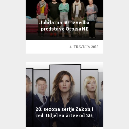
Jubilarna 50. izvedba
predstave OtpisaNE
4. TRAVNJA 2018.
20. sezona serije Zakon i
red: Odjel za žrtve od 20.
rujna