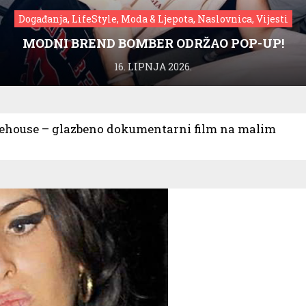
Događanja, LifeStyle, Moda & Ljepota, Naslovnica, Vijesti
MODNI BREND BOMBER ODRŽAO POP-UP!
16. LIPNJA 2026.
house – glazbeno dokumentarni film na malim