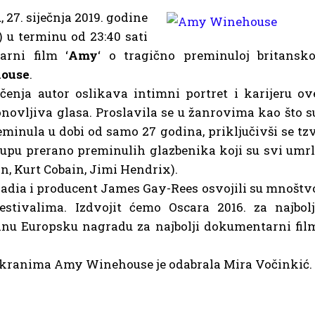
 27. siječnja 2019. godine
 terminu od 23:40 sati
arni film ‘
Amy
‘ o tragično preminuloj britansko
ouse
.
enja autor oslikava intimni portret i karijeru ov
onovljiva glasa. Proslavila se u žanrovima kao što s
preminula u dobi od samo 27 godina, priključivši se tzv
grupu prerano preminulih glazbenika koji su svi umrl
n, Kurt Cobain, Jimi Hendrix).
padia i producent James Gay-Rees osvojili su mnoštv
stivalima. Izdvojit ćemo Oscara 2016. za najbolj
inu Europsku nagradu za najbolji dokumentarni fil
kranima Amy Winehouse je odabrala Mira Vočinkić.