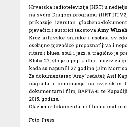
Hrvatska radiotelevizija (HRT) u nedjelju,
na svom Drugom programu (HRT-HTV2) u
prikazuje izvrstan glazbeno-dokument
pjevačici i autorici tekstova
Amy Wineh
Kroz arhivske snimke i osobna svjedoč
osebujne pjevačice prepoznatljiva i nep
ritam i blues, soul i jazz, a tragično je 
Klubu 27, što je u pop kulturi naziv za 
kada su napunili 27 godina (Jim Morriso
Za dokumentarac ‘Amy’ redatelj Asif Ka
nagrada i nominacija na svjetskim fe
dokumentarni film, BAFTA-u te Kapadij
2015. godine.
Glazbeno-dokumentarni film na malim e
Foto: Press