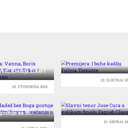
Premijera: I buhe kašlju
Fulvia Tomizze
rana: Vanna, Boris
ić, Ksenija Erker i
Goran Karan
22. SIJEČNJA 20
29. STUDENOGA 2018.
Slavni tenor Jose Cura 
velikom finalu Zagreb
 Mladež bez Boga
Classic
gostuje na 56.
nikovom srečanju u
10. SRPNJA 20
Mariboru