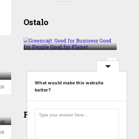
Greencajt: Good for
Ostalo
Business Good for People
Good for Planet
T
What would make this website
18.
better?
u
Face
18.