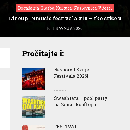
Događanja, Glazba, Kultura, Naslovnica, Vijesti
Lineup INmusic festivala #18 — tko stiže u
Zagreb?
16. TRAVNJA 2026.
Pročitajte i:
Raspored Sziget
Festivala 2026!
Swashtara – pool party
na Zonar Rooftopu
FESTIVAL