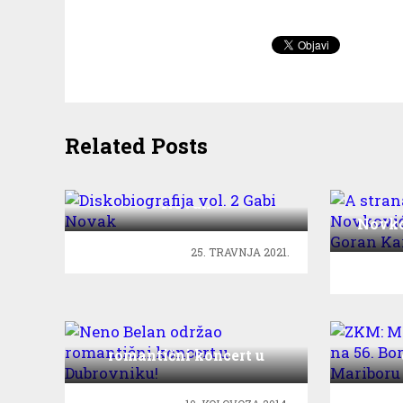
Related Posts
Diskobiografija vol. 2 Gabi
Novak
A st
Novkov
25. TRAVNJA 2021.
Neno Belan održao
ZKM:
romantični koncert u
Dubrovniku!
Boršt