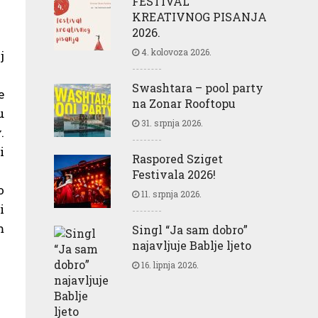
FESTIVAL
KREATIVNOG PISANJA
2026.
4. kolovoza 2026.
j
Swashtara – pool party
e
na Zonar Rooftopu
u
31. srpnja 2026.
.
i
Raspored Sziget
Festivala 2026!
o
11. srpnja 2026.
i
m
Singl “Ja sam dobro”
najavljuje Bablje ljeto
16. lipnja 2026.