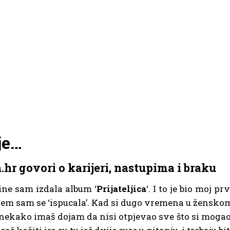
je…
.hr govori o karijeri, nastupima i braku
ine sam izdala album ‘
Prijateljica
‘. I to je bio moj prv
em sam se ‘ispucala’. Kad si dugo vremena u žensko
nekako imaš dojam da nisi otpjevao sve što si mogao