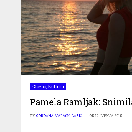
Glazba
,
Kultura
Pamela Ramljak: Snimil
BY
GORDANA MALAŠIĆ LAZIĆ
ON
13. LIPNJA 2015.