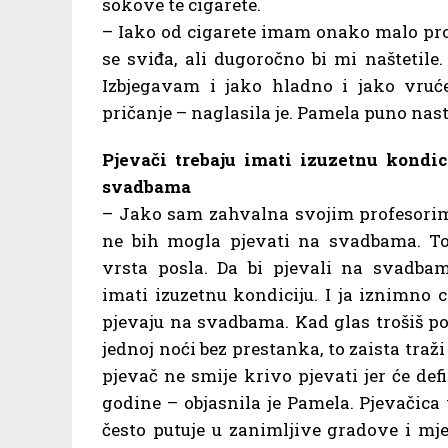
sokove te cigarete.
– Iako od cigarete imam onako malo pro
se sviđa, ali dugoročno bi mi naštetile
Izbjegavam i jako hladno i jako vruće
pričanje – naglasila je. Pamela puno na
Pjevači trebaju imati izuzetnu kondic
svadbama
– Jako sam zahvalna svojim profesorim
ne bih mogla pjevati na svadbama. To 
vrsta posla. Da bi pjevali na svadbam
imati izuzetnu kondiciju. I ja iznimno 
pjevaju na svadbama. Kad glas trošiš po
jednoj noći bez prestanka, to zaista traž
pjevač ne smije krivo pjevati jer će def
godine – objasnila je Pamela. Pjevačica v
često putuje u zanimljive gradove i mj