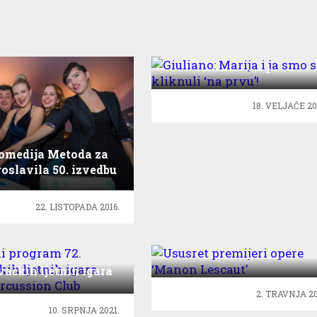
Giuliano: Marija i ja smo 
kliknuli ‘na prvu’!
18. VELJAČE 20
omedija Metoda za
roslavila 50. izvedbu
22. LISTOPADA 2016.
Ususret premijeri opere
‘Manon Lescaut’
zbeni program 72.
ačkih ljetnih igara
ra Percussion Club
2. TRAVNJA 20
10. SRPNJA 2021.