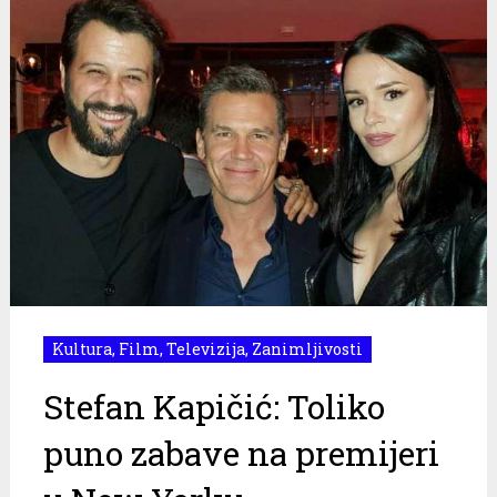
Kultura
,
Film
,
Televizija
,
Zanimljivosti
Stefan Kapičić: Toliko
puno zabave na premijeri