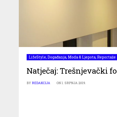
LifeStyle
,
Događanja
,
Moda & Ljepota
,
Reportaže
Natječaj: Trešnjevački f
BY
REDAKCIJA
ON
1. SRPNJA 2019.