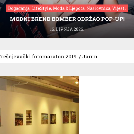
Događanja, LifeStyle, Moda & Ljepota, Naslovnica, Vijesti
MODNI BREND BOMBER ODRŽAO POP-UP!
16. LIPNJA 2026.
 Trešnjevački fotomaraton 2019. / Jarun