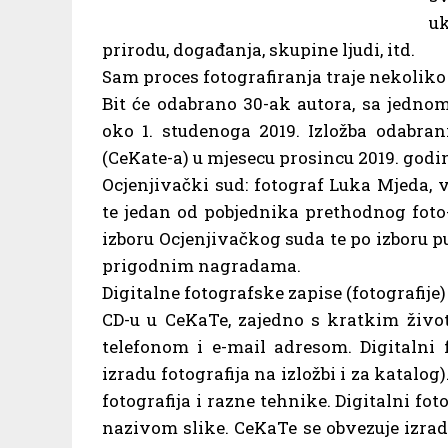
uk
prirodu, događanja, skupine ljudi, itd.
Sam proces fotografiranja traje nekoliko m
Bit će odabrano 30-ak autora, sa jednom i
oko 1. studenoga 2019. Izložba odabrani
(CeKate-a) u mjesecu prosincu 2019. godi
Ocjenjivački sud: fotograf Luka Mjeda, 
te jedan od pobjednika prethodnog foto-
izboru Ocjenjivačkog suda te po izboru p
prigodnim nagradama.
Digitalne fotografske zapise (fotografije
CD-u u CeKaTe, zajedno s kratkim živo
telefonom i e-mail adresom. Digitalni fo
izradu fotografija na izložbi i za katalo
fotografija i razne tehnike. Digitalni fo
nazivom slike. CeKaTe se obvezuje izradi