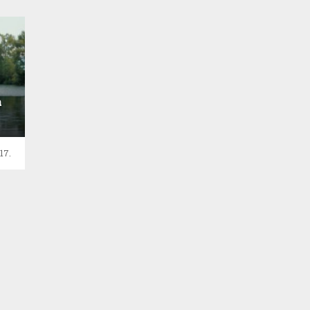
a
17.