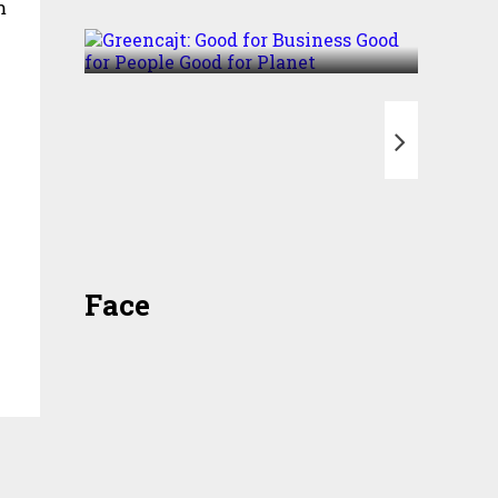
m
Good for Planet
T
Face