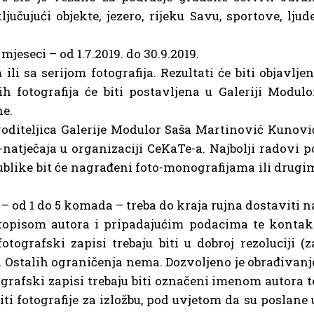
ljučujući objekte, jezero, rijeku Savu, sportove, ljude
jeseci – od 1.7.2019. do 30.9.2019.
li sa serijom fotografija. Rezultati će biti objavljen
h fotografija će biti postavljena u Galeriji Modulo
ne.
voditeljica Galerije Modulor Saša Martinović Kunovi
natječaja u organizaciji CeKaTe-a. Najbolji radovi p
ublike bit će nagrađeni foto-monografijama ili drugi
) – od 1 do 5 komada – treba do kraja rujna dostaviti n
topisom autora i pripadajućim podacima te kontak
tografski zapisi trebaju biti u dobroj rezoluciji (z
g). Ostalih ograničenja nema. Dozvoljeno je obrađivanj
tografski zapisi trebaju biti označeni imenom autora t
ti fotografije za izložbu, pod uvjetom da su poslane 