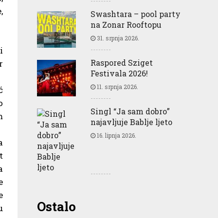
,
Swashtara – pool party
na Zonar Rooftopu
31. srpnja 2026.
i
Raspored Sziget
r
Festivala 2026!
11. srpnja 2026.
ć
o
Singl “Ja sam dobro”
m
najavljuje Bablje ljeto
16. lipnja 2026.
a
t
a
e
e
Greencajt: Good for
Ostalo
u
Business Good for People