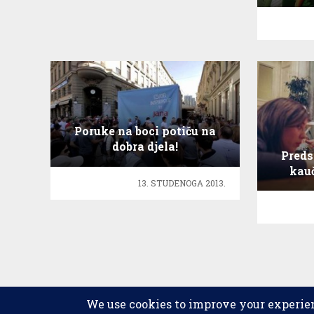
Poruke na boci potiču na
dobra djela!
Preds
kauč
13. STUDENOGA 2013.
2026 © copyright
Scena