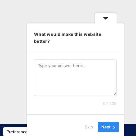
What would make this website
better?
0 / 400
Skip
Next