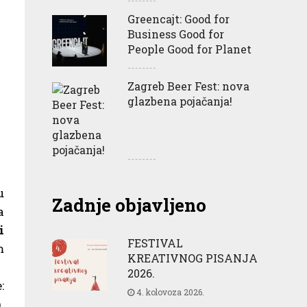
Greencajt: Good for
Business Good for
People Good for Planet
Zagreb Beer Fest: nova
glazbena pojačanja!
u
Zadnje objavljeno
a
i
FESTIVAL
m
KREATIVNOG PISANJA
2026.
:
4. kolovoza 2026.
,