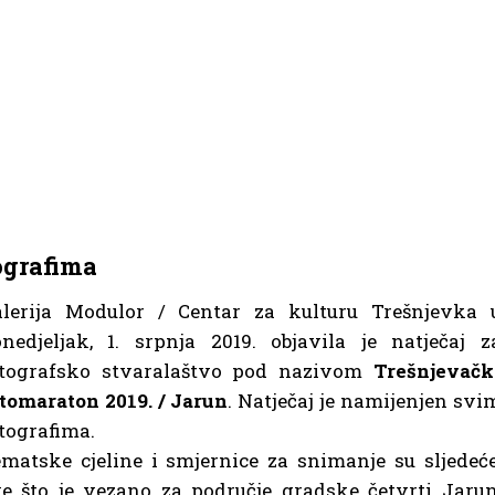
ografima
alerija Modulor / Centar za kulturu Trešnjevka 
nedjeljak, 1. srpnja 2019. objavila je natječaj z
otografsko stvaralaštvo pod nazivom
Trešnjevačk
tomaraton 2019. / Jarun
. Natječaj je namijenjen svi
tografima.
matske cjeline i smjernice za snimanje su sljedeće
e što je vezano za područje gradske četvrti Jarun