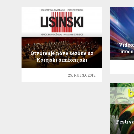
Video
moćno
Otvorenje nove sezone uz
Korejski simfonijski
orkestar!
25. RUJNA 2015.
Festiva