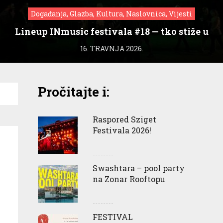
Događanja, Glazba, Kultura, Naslovnica, Vijesti
Lineup INmusic festivala #18 — tko stiže u
Zagreb?
16. TRAVNJA 2026.
Pročitajte i:
Raspored Sziget
Festivala 2026!
Swashtara – pool party
na Zonar Rooftopu
FESTIVAL