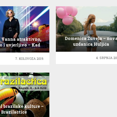
Domenica Žuvela – nov
: Vanna atraktivno,
uzdanica Huljića
 i uvjerljivo – Kad
smo se voljeli
4. SRPNJA 20
7. KOLOVOZA 2019.
l brazilske kulture –
Brazilactice