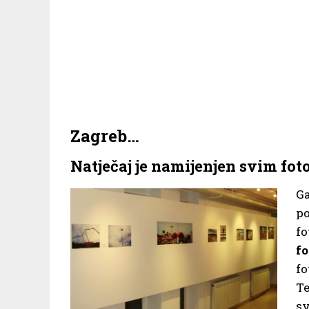
Zagreb…
Natječaj je namijenjen svim fot
G
po
f
fo
fo
Te
sv