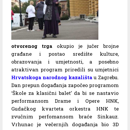
otvorenog trga
okupio je jučer brojne
građane i postao središte kulture,
obrazovanja i umjetnosti, a posebno
atraktivan program priredili su umjetnici
Hrvatskoga narodnog kazališta
u Zagrebu.
Dan prepun događanja započeo programom
‘Škole za klasični balet’ da bi se nastavio
performansom Drame i Opere HNK,
Gudačkog kvarteta orkestra HNK te
zvučnim perfomansom braće Sinkauz.
Vrhunac je večernjih događanja bio 3D