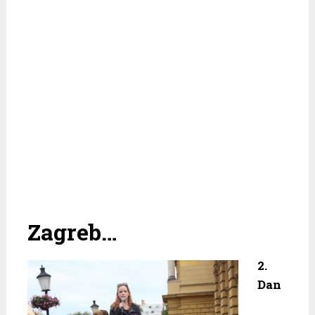
Zagreb…
2.
Dan