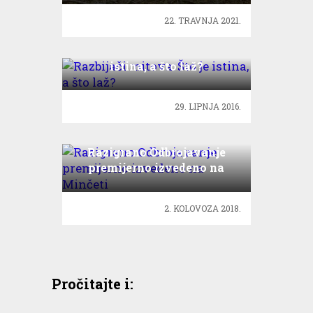
22. TRAVNJA 2021.
Razbijači mitova: Što je
istina, a što laž?
29. LIPNJA 2016.
Razigrano Odbrojavanje
premijerno izvedeno na
Minčeti
2. KOLOVOZA 2018.
Pročitajte i: