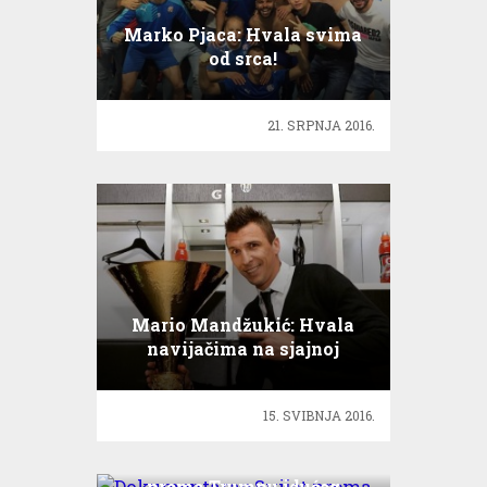
Marko Pjaca: Hvala svima
od srca!
21. SRPNJA 2016.
Mario Mandžukić: Hvala
navijačima na sjajnoj
podršci!
15. SVIBNJA 2016.
Dokumentarac Svijet
prema Trumpu idućeg