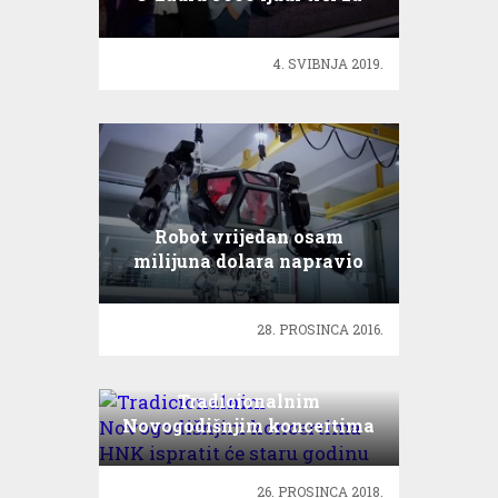
plemeniti cilj
4. SVIBNJA 2019.
Robot vrijedan osam
milijuna dolara napravio
prve korake
28. PROSINCA 2016.
Tradicionalnim
Novogodišnjim koncertima
HNK ispratit će staru
godinu
26. PROSINCA 2018.