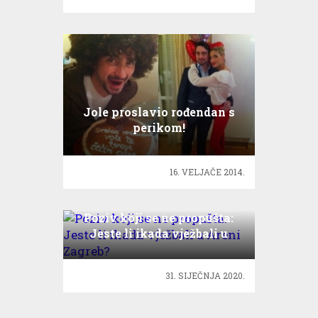
Jole proslavio rođendan s
perikom!
16. VELJAČE 2014.
Poziv koji se ne propušta:
Jeste li ikada vježbali u
Areni Zagreb?
31. SIJEČNJA 2020.