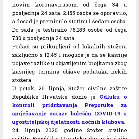
novim koronavirusom, od čega 34 u
posljednja 24 sata. 2.155 osoba se oporavilo,
a dosad je preminulo stotinu i sedam osoba.
Do sada je testirano 78.183 osobe, od čega
730 u posljednja 24 sata.
Podaci su prikupljeni od lokalnih stožera
zaključno s 12:45 i moguće je da se kasnije
pojave razlike u objavljenim brojkama zbog
kasnijeg termina objave podataka nekih
stožera.
U petak, 26. lipnja, Stožer civilne zaštite
Republike Hrvatske donio je
Odluku o
kontroli pridržavanja Preporuke za
sprječavanje zaraze bolešću COVID-19 u
ugostiteljskoj djelatnosti noćnih klubova
.
24. lipnja 2020. godine Stožer civilne
zaštite Republike Hrvatske donio je dvije