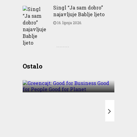
Singl “Ja sam dobro”
najavljuje Bablje ljeto
16. lipnja 2026.
Greencajt: Good for
Ostalo
Business Good for People
Good for Planet
T