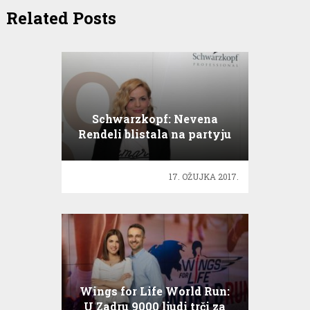
Related Posts
Schwarzkopf: Nevena
Rendeli blistala na partyju
u čast plavuša
17. OŽUJKA 2017.
Wings for Life World Run:
U Zadru 9000 ljudi trči za