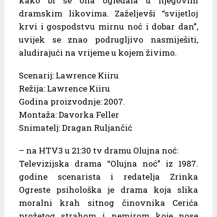
kako bi se ona ogledala u njegovim
dramskim likovima. Zaželjevši “svijetloj
krvi i gospodstvu mirnu noć i dobar dan”,
uvijek se znao podrugljivo nasmiješiti,
aludirajući na vrijeme u kojem živimo.
Scenarij: Lawrence Kiiru
Režija: Lawrence Kiiru
Godina proizvodnje: 2007.
Montaža: Davorka Feller
Snimatelj: Dragan Ruljančić
– na HTV3 u 21:30 tv dramu Olujna noć:
Televizijska drama “Olujna noć” iz 1987.
godine scenarista i redatelja Zrinka
Ogreste psihološka je drama koja slika
moralni krah sitnog činovnika Cerića
prožetog strahom i nemirom koje nose