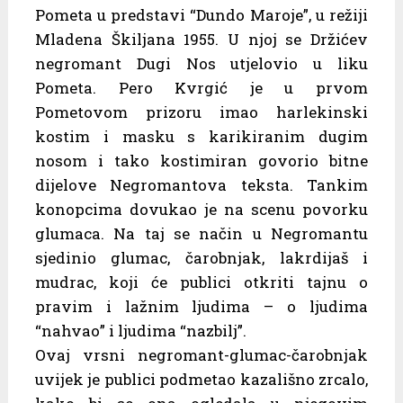
Pometa u predstavi “Dundo Maroje”, u režiji
Mladena Škiljana 1955. U njoj se Držićev
negromant Dugi Nos utjelovio u liku
Pometa. Pero Kvrgić je u prvom
Pometovom prizoru imao harlekinski
kostim i masku s karikiranim dugim
nosom i tako kostimiran govorio bitne
dijelove Negromantova teksta. Tankim
konopcima dovukao je na scenu povorku
glumaca. Na taj se način u Negromantu
sjedinio glumac, čarobnjak, lakrdijaš i
mudrac, koji će publici otkriti tajnu o
pravim i lažnim ljudima – o ljudima
“nahvao” i ljudima “nazbilj”.
Ovaj vrsni negromant-glumac-čarobnjak
uvijek je publici podmetao kazališno zrcalo,