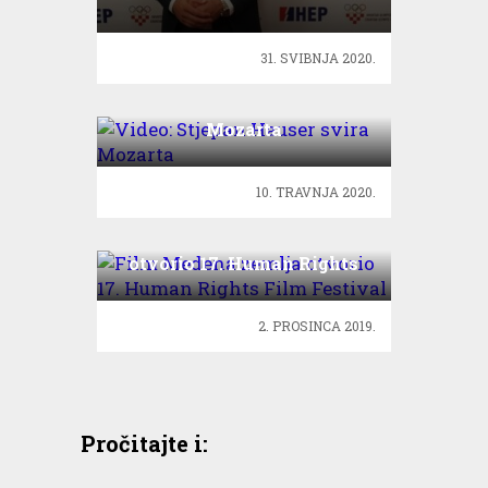
odgovorna
31. SVIBNJA 2020.
Video: Stjepan Hauser svira
Mozarta
10. TRAVNJA 2020.
Film Medena zemlja
otvorio 17. Human Rights
Film Festival
2. PROSINCA 2019.
Pročitajte i: