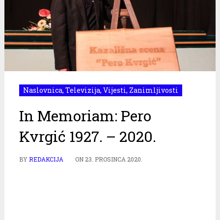
Naslovnica
,
Televizija
,
Vijesti
,
Zanimljivosti
In Memoriam: Pero
Kvrgić 1927. – 2020.
BY
REDAKCIJA
ON
23. PROSINCA 2020.