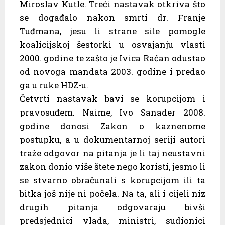
Miroslav Kutle. Treći nastavak otkriva što
se događalo nakon smrti dr. Franje
Tuđmana, jesu li strane sile pomogle
koalicijskoj šestorki u osvajanju vlasti
2000. godine te zašto je Ivica Račan odustao
od novoga mandata 2003. godine i predao
ga u ruke HDZ-u.
Četvrti nastavak bavi se korupcijom i
pravosuđem. Naime, Ivo Sanader 2008.
godine donosi Zakon o kaznenome
postupku, a u dokumentarnoj seriji autori
traže odgovor na pitanja je li taj neustavni
zakon donio više štete nego koristi, jesmo li
se stvarno obračunali s korupcijom ili ta
bitka još nije ni počela. Na ta, ali i cijeli niz
drugih pitanja odgovaraju bivši
predsjednici vlada, ministri, sudionici