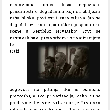
nastavcima donosi dosad nepoznate
pojedinosti o događajima koji su obilježili
našu blisku povijest i rasvjetljava što se
događalo iza kulisa političke i gospodarske
scene u Republici Hrvatskoj. Prvi se
nastavak
bavi pretvorbom i privatizacijom
te
traži
odgovore na pitanja tko je osmislio
pretvorbu, a tko privatizaciju, kako su se
prodavale državne tvrtke dok je Hrvatska
ratovala te je li dr. Franjo Tuđman znao sve