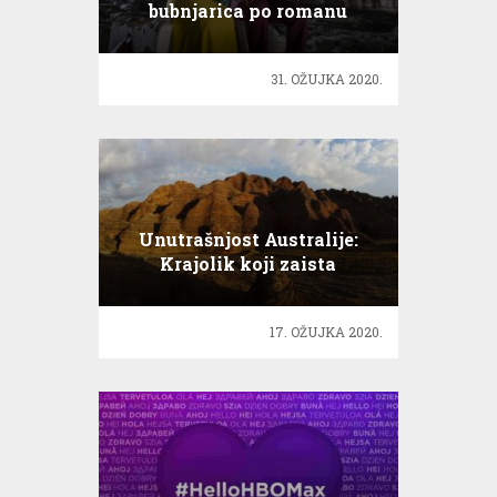
bubnjarica po romanu
Johna le Carrea
31. OŽUJKA 2020.
Unutrašnjost Australije:
Krajolik koji zaista
zadivljuje
17. OŽUJKA 2020.