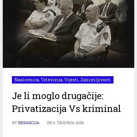
Naslovnica
,
Televizija
,
Vijesti
,
Zanimljivosti
Je li moglo drugačije:
Privatizacija Vs kriminal
BY
REDAKCIJA
ON
3. TRAVNJA 2018.