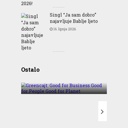
Singl “Ja sam dobro”
najavljuje Bablje ljeto
16. lipnja 2026.
Greencajt: Good for
Ostalo
Business Good for People
Good for Planet
T