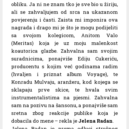
obliku. Ja ni ne znam tko je sve bio u žiriju,
ali se zahvaljujem od srca na ukazanom
povjerenju i časti. Zaista mi imponira ova
nagrada i drago mi je što je mogu podijeliti
sa svojom kolegicom, Anitom Valo
(Meritas) koja je uz moju malenkost
koautorica glazbe. Zahvalna sam svojim
suradnicima, ponajviše Ediju Cukeriću,
producentu s kojim već godinama radim
(hvaljen i priznat album Voyage), te
Konradu Mulvaju, aranžeru, kod kojega se
sklapaju prve skice, te hvala svim
instrumentalistima na pjesmi. Zahvalna
sam na pozivu na šansonu, a ponajviše sam
sretna zbog reakcije publike koja je
dobacila do mene – rekla je
Jelena Radan
.
Jelena Radan je prema odluci stručnog