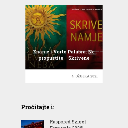
Znanje i Vorto Palabra: Ne
propustite – Skrivene
namjere i Djeca zemlje i
neba
4. OŽUJKA 2021.
Pročitajte i:
Raspored Sziget
Festivala 2026!