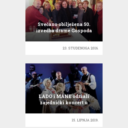
Svečano obilježena 50.
izvedba drame Gospoda
Glembajevi
23. STUDENOGA 2016.
LADO i MÁNE održali
zajednički koncert u
Budimpešti
15. LIPNJA 2019.