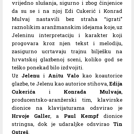
vrijedno slušanja, sigurno i zbog činjenice
da su se i na njoj Edi Cukerić i Konrad
Mulvaj nastavili bez straha “igrati”
raznolikim aranžmanskim idejama koje, uz
Jeleninu interpretaciju i karakter koji
progovara kroz njen tekst i melodiju,
zasigurno ucrtavaju trajnu bilješku na
hrvatskoj glazbenoj sceni, koliko god se
teško ponekad bilo izdvojiti.
Uz
Jelenu
i
Anitu Valo
kao koautorice
glazbe, te Jelenu kao autorice stihova,
Edija
Cukerića
i
Konrada Mulvaja
,
producentsko-aranžerski tim, klavirske
dionice na klavijaturama odsvirao je
Hrvoje Galler
, a
Paul Kempf
dionice
stringsa, dok je udaraljke odsvirao
Tin
Ostreš
.