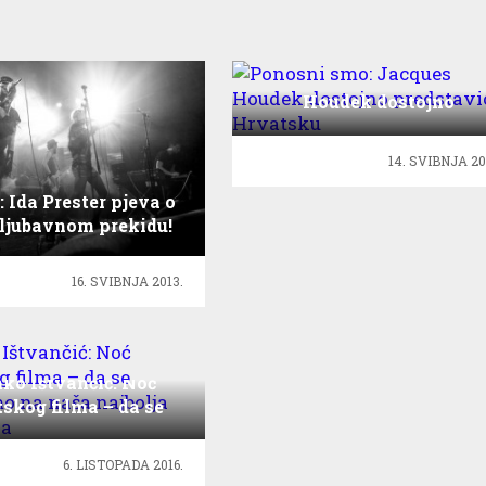
Ponosni smo: Jacques
Houdek dostojno
predstavio Hrvatsku
14. SVIBNJA 20
 Ida Prester pjeva o
ljubavnom prekidu!
16. SVIBNJA 2013.
ko Ištvančić: Noć
skog filma – da se
dsjetimo na naša
bolja ostvarenja
6. LISTOPADA 2016.