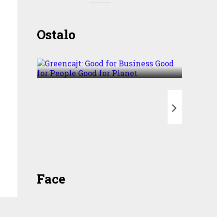
Greencajt: Good for
Ostalo
Business Good for People
Good for Planet
T
Face