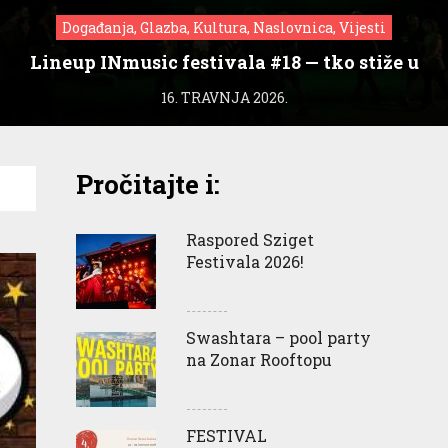
Događanja, Glazba, Kultura, Naslovnica, Vijesti
Lineup INmusic festivala #18 — tko stiže u
Zagreb?
16. TRAVNJA 2026.
Pročitajte i:
Raspored Sziget
Festivala 2026!
Swashtara – pool party
na Zonar Rooftopu
FESTIVAL