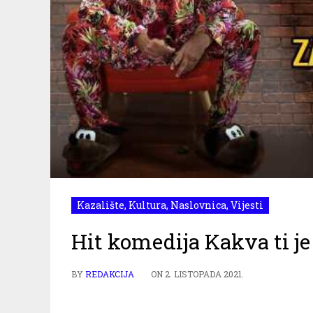
Kazalište
,
Kultura
,
Naslovnica
,
Vijesti
Hit komedija Kakva ti je 
BY
REDAKCIJA
ON
2. LISTOPADA 2021.