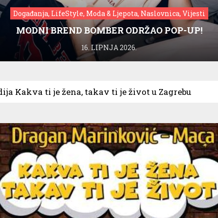
Događanja, LifeStyle, Moda & Ljepota, Naslovnica, Vijesti
MODNI BREND BOMBER ODRŽAO POP-UP!
16. LIPNJA 2026.
ja Kakva ti je žena, takav ti je život u Zagrebu