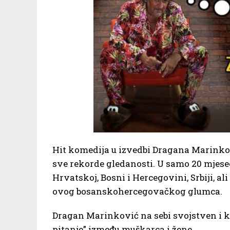
Hit komedija u izvedbi Dragana Marinkovi
sve rekorde gledanosti. U samo 20 mjesec
Hrvatskoj, Bosni i Hercegovini, Srbiji, al
ovog bosanskohercegovačkog glumca.
Dragan Marinković na sebi svojstven i 
pitanje” između muškarca i žene.