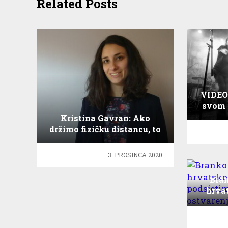
Related Posts
VIDEO:
svom 
Kristina Gavran: Ako
držimo fizičku distancu, to
ne znači da smo i izolirani
3. PROSINCA 2020.
Bran
hrvat
po
naj