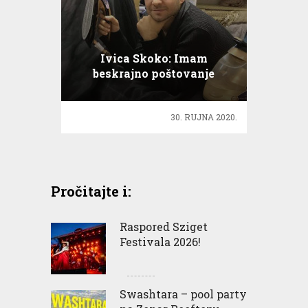
Ivica Skoko: Imam
beskrajno poštovanje
prema ženama, pa tako i
kreiram
30. RUJNA 2020.
Pročitajte i:
Raspored Sziget
Festivala 2026!
Swashtara – pool party