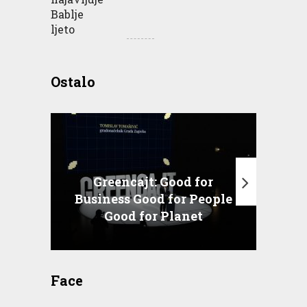
Ostalo
Greencajt: Good for
Business Good for People
T
Good for Planet
Face