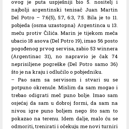
ovog je puta uspješniji bio 5. nositelj i
najbolji argentinski tenisač Juan Martin
Del Potro – 7:6(5), 5:7, 6:3, 7:5. Bila je to 11.
pobjeda (osma uzastopna) Argentinca u 13.
meču protiv Čilića. Marin je tijekom meča
ubacio 18 asova (Del Potro 19), imao 56 posto
pogođenog prvog servisa, zabio 53 winnera
(Argentinac 31), no napravio je čak 74
neprisiljene pogreške (Del Potro samo 36)
što je na kraju i odlučilo o pobjedniku.
– Pao sam sa servisom i stvari su se
potpuno okrenule. Mislim da sam mogao i
trebao odigrati meč puno bolje. Imao sam
osjećaj da sam u dobroj formi, da sam na
nivou igre puno boljem nego što sam to
pokazao na terenu. Idem dalje, malo ću se
odmoriti, trenirati i očekuju me novi turniri