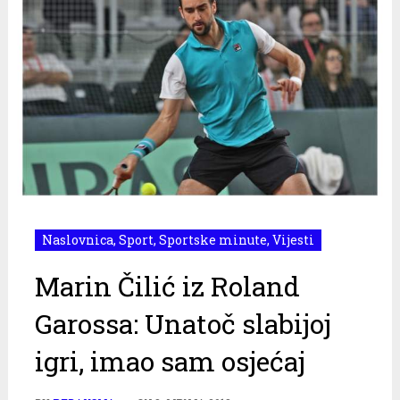
Naslovnica
,
Sport
,
Sportske minute
,
Vijesti
Marin Čilić iz Roland
Garossa: Unatoč slabijoj
igri, imao sam osjećaj