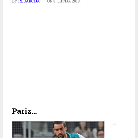
BY
REDAKCIJA
ON
8. LIPNJA 2018.
Pariz…
–