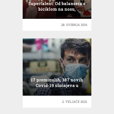
Supertalent: Od balansera s
biciklom na nosu,
tamburaša s hip-hop
bećarcem…
28. SVIBNJA 2016.
17 preminulih, 387 novih
Covid-19 slučajeva u
Hrvatskoj
2. VELJAČE 2021.