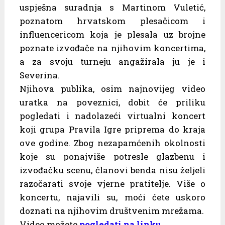
uspješna suradnja s Martinom Vuletić,
poznatom hrvatskom plesačicom i
influencericom koja je plesala uz brojne
poznate izvođače na njihovim koncertima,
a za svoju turneju angažirala ju je i
Severina.
Njihova publika, osim najnovijeg video
uratka na poveznici, dobit će priliku
pogledati i nadolazeći virtualni koncert
koji grupa Pravila Igre priprema do kraja
ove godine. Zbog nezapamćenih okolnosti
koje su ponajviše potresle glazbenu i
izvođačku scenu, članovi benda nisu željeli
razočarati svoje vjerne pratitelje. Više o
koncertu, najavili su, moći ćete uskoro
doznati na njihovim društvenim mrežama.
Video možete
pogledati na linku
.