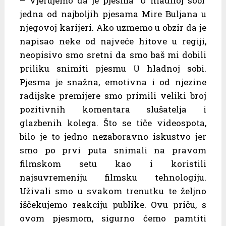
– Vjerujemo da je pjesma ‘U hladnoj sobi’
jedna od najboljih pjesama Mire Buljana u
njegovoj karijeri. Ako uzmemo u obzir da je
napisao neke od najveće hitove u regiji,
neopisivo smo sretni da smo baš mi dobili
priliku snimiti pjesmu U hladnoj sobi.
Pjesma je snažna, emotivna i od njezine
radijske premijere smo primili veliki broj
pozitivnih komentara slušatelja i
glazbenih kolega. Što se tiče videospota,
bilo je to jedno nezaboravno iskustvo jer
smo po prvi puta snimali na pravom
filmskom setu kao i koristili
najsuvremeniju filmsku tehnologiju.
Uživali smo u svakom trenutku te željno
iščekujemo reakciju publike. Ovu priču, s
ovom pjesmom, sigurno ćemo pamtiti