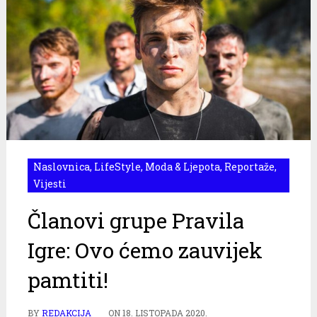
Naslovnica
,
LifeStyle
,
Moda & Ljepota
,
Reportaže
,
Vijesti
Članovi grupe Pravila
Igre: Ovo ćemo zauvijek
pamtiti!
BY
REDAKCIJA
ON
18. LISTOPADA 2020.