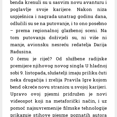
benda krenuli su u sasvim novu avanturu i
poglavlje svoje karijere. Nakon niza
uspješnica i nagrada unatrag godinu dana,
odlučili su se na putovanje, i to ono posebno
– prema regionalnoj glazbenoj sceni. Na
tom putovanju doživjeli su, ni više ni
manje, avionsku nesreću redatelja Darija
Radusina.
O čemu je riječ? Od službene radijske
premijere njihovog novog singla U hladnoj
sobi 9. listopada, slušatelji imaju priliku čuti
neka drugačija i zrelija Pravila Igre kojom
bend okreće novu stranicu u svojoj karijeri.
Upravo ovoj pjesmi pridružen je novi
videospot koji na metaforički način, i uz
pomoć najsuvremenije filmske tehnologije
prikazuje stihove pjesme poznatih autora