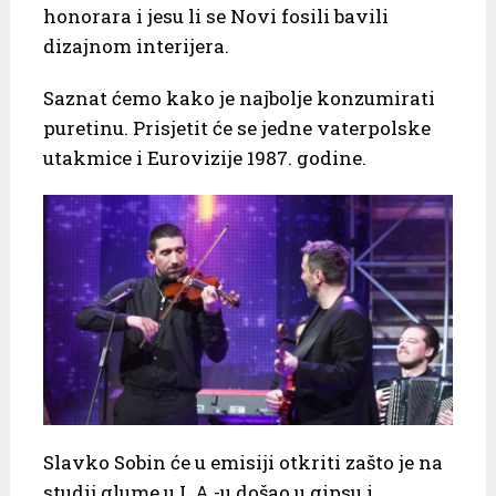
honorara i jesu li se Novi fosili bavili
dizajnom interijera.
Saznat ćemo kako je najbolje konzumirati
puretinu. Prisjetit će se jedne vaterpolske
utakmice i Eurovizije 1987. godine.
Slavko Sobin će u emisiji otkriti zašto je na
studij glume u L.A.-u došao u gipsu i