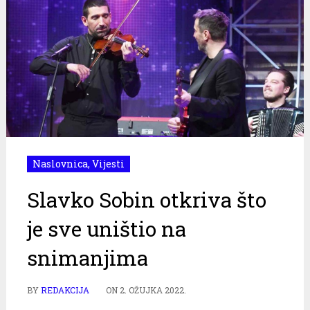
Naslovnica
,
Vijesti
Slavko Sobin otkriva što
je sve uništio na
snimanjima
BY
REDAKCIJA
ON
2. OŽUJKA 2022.