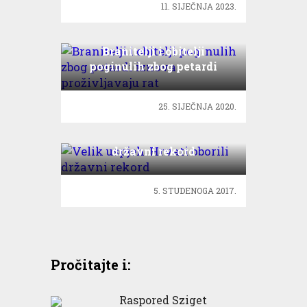
11. SIJEČNJA 2023.
Branitelji i obitelji
poginulih zbog petardi
iznova proživljavaju rat
25. SIJEČNJA 2020.
Velik uspjeh: Hrvati oborili
državni rekord
5. STUDENOGA 2017.
Pročitajte i:
Raspored Sziget