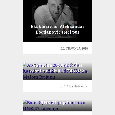
Ekskluzivno: Aleksandar
Bogdanović treći put
postao otac!
26. TRAVNJA 2016.
Antigona – 2000 godina
kasnije u režiji L. Udovički
na Malom Brijunu
1. KOLOVOZA 2017.
Balet Spartak premijerno u
HNK 27. siječnja