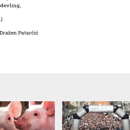
 Mevling,
.)
Dražen Patarčić