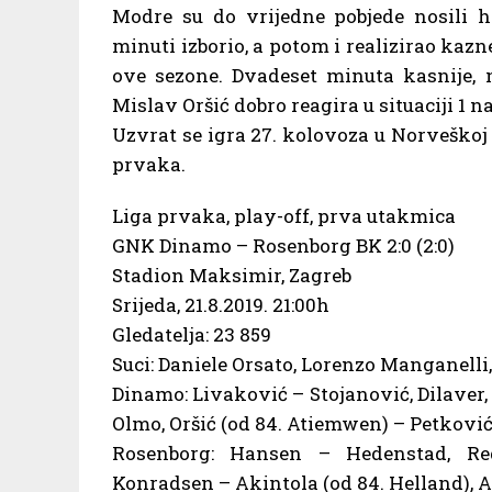
Modre su do vrijedne pobjede nosili h
minuti izborio, a potom i realizirao kazn
ove sezone. Dvadeset minuta kasnije,
Mislav Oršić dobro reagira u situaciji 1 n
Uzvrat se igra 27. kolovoza u Norveškoj 
prvaka.
Liga prvaka, play-off, prva utakmica
GNK Dinamo – Rosenborg BK 2:0 (2:0)
Stadion Maksimir, Zagreb
Srijeda, 21.8.2019. 21:00h
Gledatelja: 23 859
Suci: Daniele Orsato, Lorenzo Manganelli,
Dinamo: Livaković – Stojanović, Dilaver, 
Olmo, Oršić (od 84. Atiemwen) – Petković
Rosenborg: Hansen – Hedenstad, Re
Konradsen – Akintola (od 84. Helland), 