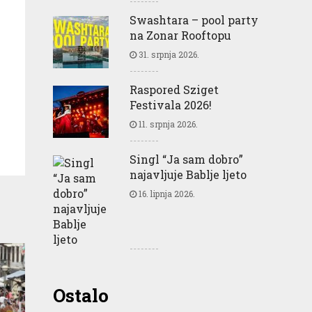
Swashtara – pool party
na Zonar Rooftopu
31. srpnja 2026.
Raspored Sziget
Festivala 2026!
11. srpnja 2026.
Singl “Ja sam dobro”
najavljuje Bablje ljeto
16. lipnja 2026.
Greencajt: Good for
Ostalo
Business Good for People