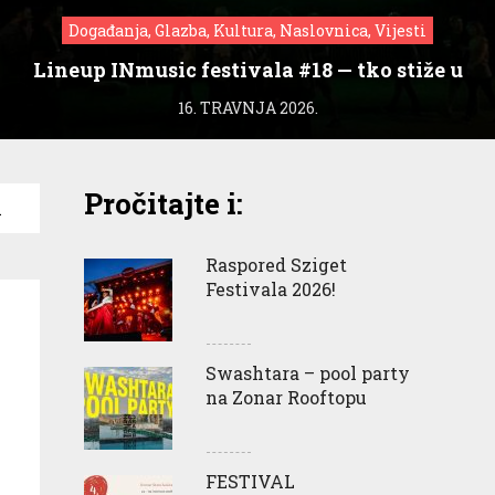
Događanja, Glazba, Kultura, Naslovnica, Vijesti
Lineup INmusic festivala #18 — tko stiže u
Zagreb?
16. TRAVNJA 2026.
Pročitajte i:
a
Raspored Sziget
Festivala 2026!
Swashtara – pool party
na Zonar Rooftopu
FESTIVAL