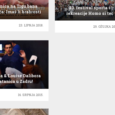
nica na Trgu bana
23. festival sporta i
ća: Imaš li hrabrosti
rekreacije Homo si teć
svinja na 10 minuta?
23. LIPNJA 2018.
29. OŽUJKA 20
a & Louise Dalibora
tanića u Zadru!
16. SRPNJA 2015.