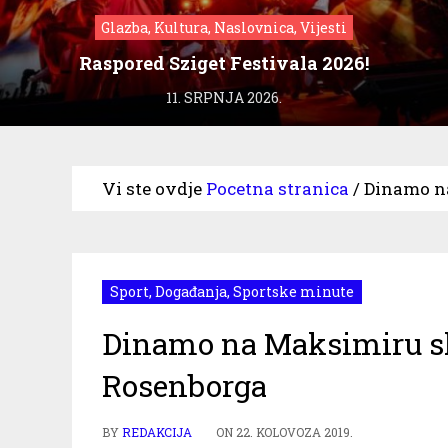
Glazba, Kultura, Naslovnica, Vijesti
Raspored Sziget Festivala 2026!
11. SRPNJA 2026.
Vi ste ovdje
Pocetna stranica
/
Dinamo na
Sport
,
Događanja
,
Sportske minute
Dinamo na Maksimiru sla
Rosenborga
BY
REDAKCIJA
ON
22. KOLOVOZA 2019.