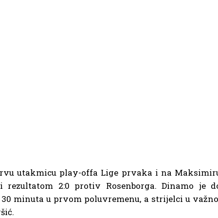
prvu utakmicu play-offa Lige prvaka i na Maksimir
li rezultatom 2:0 protiv Rosenborga. Dinamo je d
 30 minuta u prvom poluvremenu, a strijelci u važno
šić.