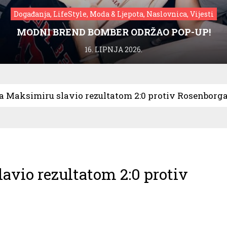
Događanja, LifeStyle, Moda & Ljepota, Naslovnica, Vijesti
MODNI BREND BOMBER ODRŽAO POP-UP!
16. LIPNJA 2026.
 Maksimiru slavio rezultatom 2:0 protiv Rosenborg
vio rezultatom 2:0 protiv