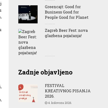
j
Greencajt: Good for
u
Business Good for
,
People Good for Planet
u
Zagreb Beer Fest: nova
glazbena pojačanja!
Zadnje objavljeno
FESTIVAL
,
KREATIVNOG PISANJA
2026.
,
4. kolovoza 2026.