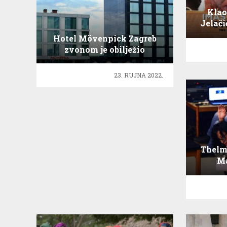
Klao
Jelači
biti 
Hotel Mövenpick Zagreb
zvonom je obilježio
otvorenje
23. RUJNA 2022.
Thelm
Ma