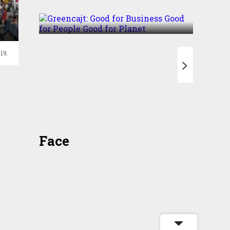
Good for Planet
19.
T
Face