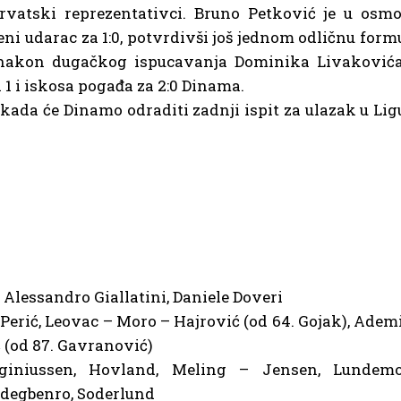
rvatski reprezentativci. Bruno Petković je u osmo
eni udarac za 1:0, potvrdivši još jednom odličnu form
 nakon dugačkog ispucavanja Dominika Livakovića
a 1 i iskosa pogađa za 2:0 Dinama.
kada će Dinamo odraditi zadnji ispit za ulazak u Lig
 Alessandro Giallatini, Daniele Doveri
Perić, Leovac – Moro – Hajrović (od 64. Gojak), Ademi
 (od 87. Gavranović)
giniussen, Hovland, Meling – Jensen, Lundemo
Adegbenro, Soderlund