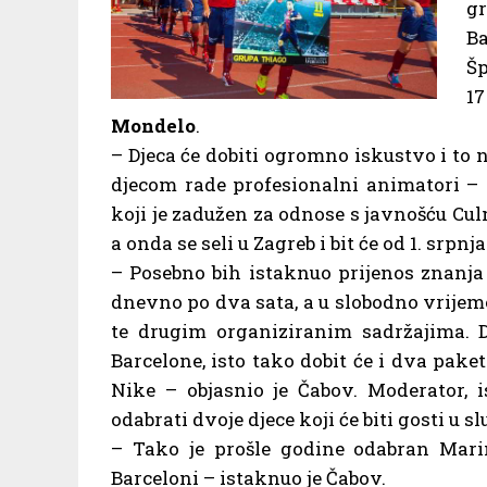
gr
B
Šp
17
Mondelo
.
– Djeca će dobiti ogromno iskustvo i to
djecom rade profesionalni animatori – 
koji je zadužen za odnose s javnošću Cul
a onda se seli u Zagreb i bit će od 1. srpnja
– Posebno bih istaknuo prijenos znanja 
dnevno po dva sata, a u slobodno vrijem
te drugim organiziranim sadržajima. 
Barcelone, isto tako dobit će i dva pak
Nike – objasnio je Čabov. Moderator, i
odabrati dvoje djece koji će biti gosti u
– Tako je prošle godine odabran Mari
Barceloni – istaknuo je Čabov.