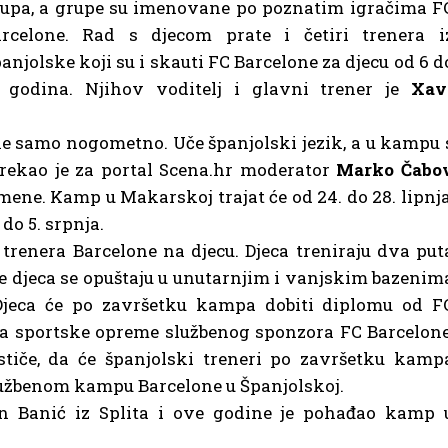
upa, a grupe su imenovane po poznatim igračima F
arcelone. Rad s djecom prate i četiri trenera i
anjolske koji su i skauti FC Barcelone za djecu od 6 d
 godina. Njihov voditelj i glavni trener je
Xav
 ne samo nogometno. Uče španjolski jezik, a u kampu 
rekao je za portal Scena.hr moderator
Marko Čabo
mene. Kamp u Makarskoj trajat će od 24. do 28. lipnja
 do 5. srpnja.
trenera Barcelone na djecu. Djeca treniraju dva put
e djeca se opuštaju u unutarnjim i vanjskim bazenim
Djeca će po završetku kampa dobiti diplomu od F
eta sportske opreme službenog sponzora FC Barcelone
stiče, da će španjolski treneri po završetku kamp
 službenom kampu Barcelone u Španjolskoj.
n Banić iz Splita i ove godine je pohađao kamp 