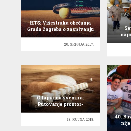
HTS: Višestruka obećanja
Se
Grada Zagreba o zasnivanju
napr
Teniske akademije su
iznevjerena
20. SRPNJA 2017.
O tajnama svemira:
Putovanje prostor-
vremenom
40. Bu
18. RUJNA 2018.
nije