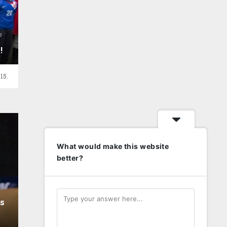
!
15.
What would make this website
better?
s