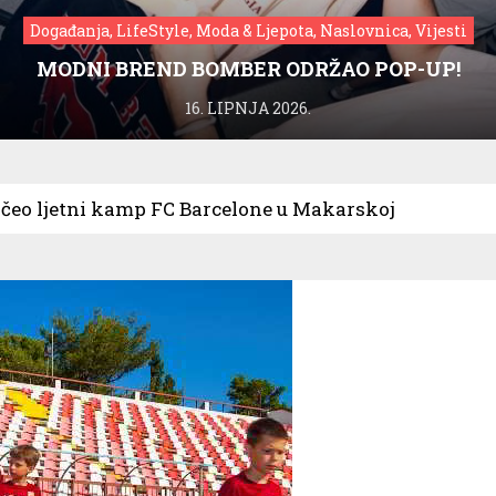
Događanja, LifeStyle, Moda & Ljepota, Naslovnica, Vijesti
MODNI BREND BOMBER ODRŽAO POP-UP!
16. LIPNJA 2026.
očeo ljetni kamp FC Barcelone u Makarskoj