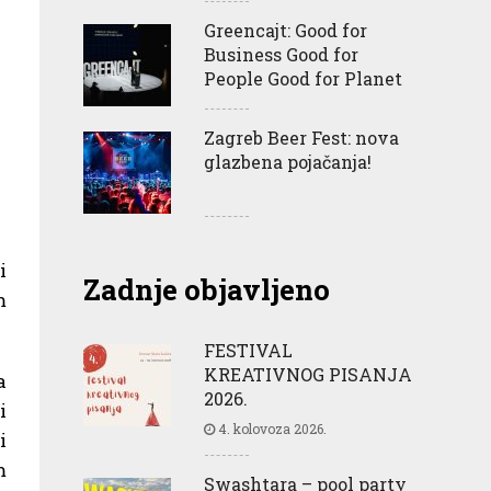
Greencajt: Good for
Business Good for
People Good for Planet
Zagreb Beer Fest: nova
glazbena pojačanja!
i
Zadnje objavljeno
m
FESTIVAL
KREATIVNOG PISANJA
a
2026.
i
4. kolovoza 2026.
i
m
Swashtara – pool party