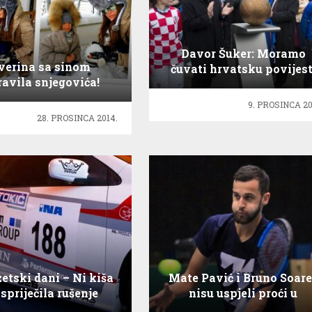
Davor Šuker: Moramo
verina sa sinom
čuvati hrvatsku povijest
avila snjegovića!
9. PROSINCA 20
28. PROSINCA 2014.
zetski dani – Ni kiša
Mate Pavić i Bruno Soare
 spriječila rušenje
nisu uspjeli proći u
rekorda
polufinale