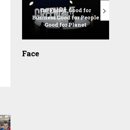
Greencajt: Good for
Business Good for People
T
Good for Planet
Face