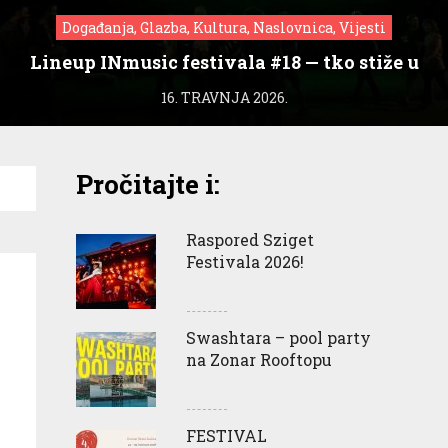
Događanja, Glazba, Kultura, Naslovnica, Vijesti
Lineup INmusic festivala #18 — tko stiže u
Zagreb?
16. TRAVNJA 2026.
Pročitajte i:
Raspored Sziget
Festivala 2026!
Swashtara – pool party
na Zonar Rooftopu
FESTIVAL