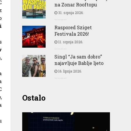
C
na Zonar Rooftopu
z
31. srpnja 2026.
o
i
Raspored Sziget
Festivala 2026!
s
11. srpnja 2026.
v
Singl “Ja sam dobro”
,
najavljuje Bablje ljeto
16. lipnja 2026.
a
a
C
Ostalo
,
a
u