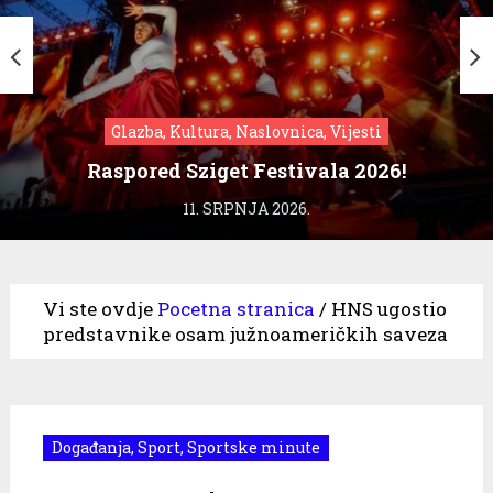
Glazba, Kultura, Naslovnica, Vijesti
Raspored Sziget Festivala 2026!
11. SRPNJA 2026.
Vi ste ovdje
Pocetna stranica
/
HNS ugostio
predstavnike osam južnoameričkih saveza
Događanja
,
Sport
,
Sportske minute