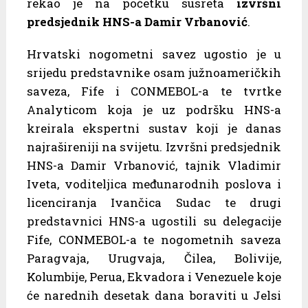
rekao je na početku susreta
izvršni
predsjednik HNS-a Damir Vrbanović
.
Hrvatski nogometni savez ugostio je u
srijedu predstavnike osam južnoameričkih
saveza, Fife i CONMEBOL-a te tvrtke
Analyticom koja je uz podršku HNS-a
kreirala ekspertni sustav koji je danas
najrašireniji na svijetu. Izvršni predsjednik
HNS-a Damir Vrbanović, tajnik Vladimir
Iveta, voditeljica međunarodnih poslova i
licenciranja Ivančica Sudac te drugi
predstavnici HNS-a ugostili su delegacije
Fife, CONMEBOL-a te nogometnih saveza
Paragvaja, Urugvaja, Čilea, Bolivije,
Kolumbije, Perua, Ekvadora i Venezuele koje
će narednih desetak dana boraviti u Jelsi