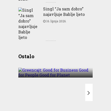
Singl “Ja sam dobro”
najavljuje Bablje ljeto
16. lipnja 2026.
Greencajt: Good for
Ostalo
Business Good for People
Good for Planet
T