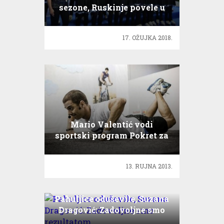
sezone, Ruskinje povele u
Ledenoj
17. OŽUJKA 2018.
Mario Valentić vodi
sportski program Pokret za
radost!
13. RUJNA 2013.
Pahuljice oduševile, Suzana
Dragović: Zadovoljne smo
rezultatom