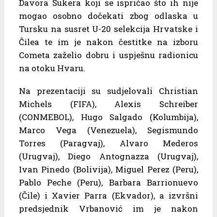
Davora Šukera koji se ispričao što ih nije
mogao osobno dočekati zbog odlaska u
Tursku na susret U-20 selekcija Hrvatske i
Čilea te im je nakon čestitke na izboru
Cometa zaželio dobru i uspješnu radionicu
na otoku Hvaru.
Na prezentaciji su sudjelovali Christian
Michels (FIFA), Alexis Schreiber
(CONMEBOL), Hugo Salgado (Kolumbija),
Marco Vega (Venezuela), Segismundo
Torres (Paragvaj), Alvaro Mederos
(Urugvaj), Diego Antognazza (Urugvaj),
Ivan Pinedo (Bolivija), Miguel Perez (Peru),
Pablo Peche (Peru), Barbara Barrionuevo
(Čile) i Xavier Parra (Ekvador), a izvršni
predsjednik Vrbanović im je nakon