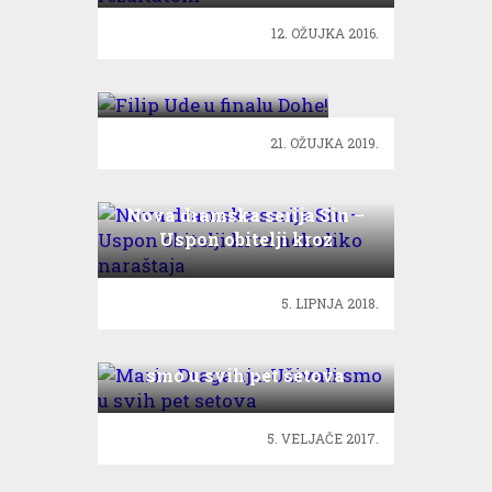
12. OŽUJKA 2016.
Filip Ude u finalu
Dohe!
21. OŽUJKA 2019.
Nova dramska serija Sin –
Uspon obitelji kroz
nekoliko naraštaja
5. LIPNJA 2018.
Marin Draganja: Uživali
smo u svih pet setova
5. VELJAČE 2017.