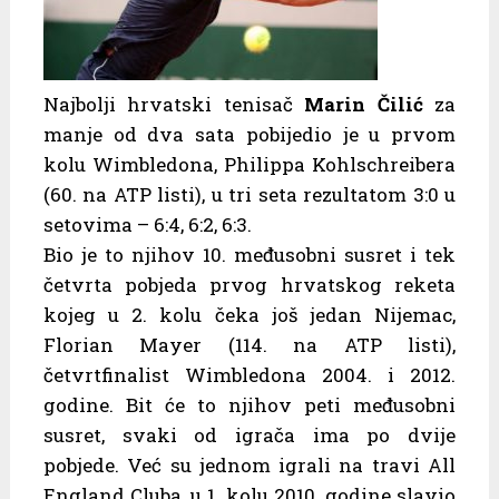
Najbolji hrvatski tenisač
Marin Čilić
za
manje od dva sata pobijedio je u prvom
kolu Wimbledona, Philippa Kohlschreibera
(60. na ATP listi), u tri seta rezultatom 3:0 u
setovima – 6:4, 6:2, 6:3.
Bio je to njihov 10. međusobni susret i tek
četvrta pobjeda prvog hrvatskog reketa
kojeg u 2. kolu čeka još jedan Nijemac,
Florian Mayer (114. na ATP listi),
četvrtfinalist Wimbledona 2004. i 2012.
godine. Bit će to njihov peti međusobni
susret, svaki od igrača ima po dvije
pobjede. Već su jednom igrali na travi All
England Cluba, u 1. kolu 2010. godine slavio