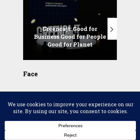
Greencajt: Good for
Business Good for People
T
Good for Planet
Face