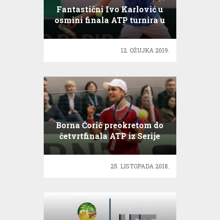
Fantastični Ivo Karlović u
osmini finala ATP turnira u
Indian Wellsu!
12. OŽUJKA 2019.
Borna Ćorić preokretom do
četvrtfinala ATP iz Serije
500
25. LISTOPADA 2018.