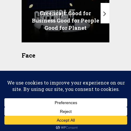
Greencajt: Good for
Business Good for People
T
Good for Planet
Face
2026 © copyright
Scena