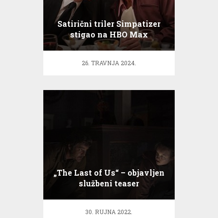
Satirični triler Simpatizer
stigao na HBO Max
26. TRAVNJA 2024.
„Тhe Last of Us“ – objavljen
službeni teaser
30. RUJNA 2022.