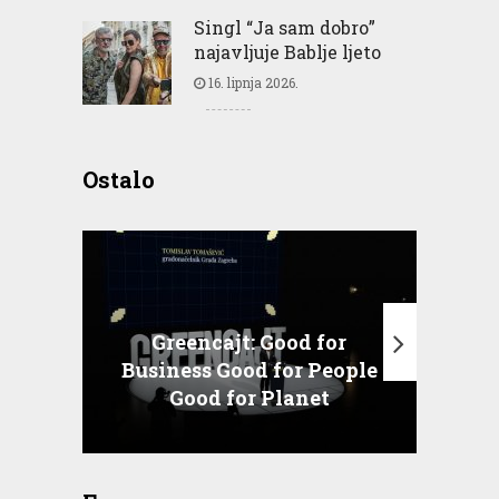
Singl “Ja sam dobro”
najavljuje Bablje ljeto
16. lipnja 2026.
Ostalo
Greencajt: Good for
Business Good for People
T
Good for Planet