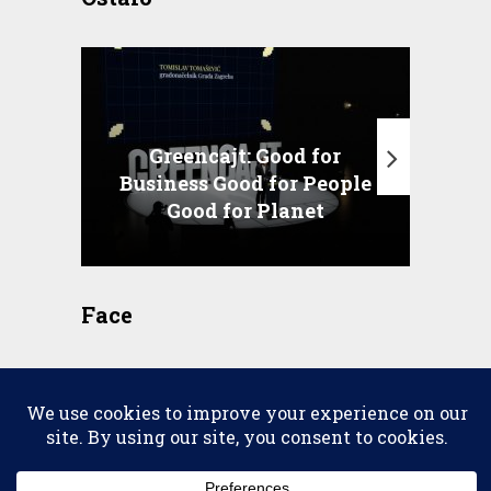
Greencajt: Good for
Business Good for People
T
Good for Planet
Face