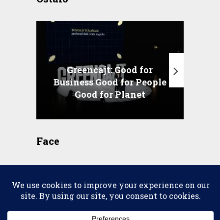
Greencajt: Good for
Business Good for People
T
Good for Planet
Face