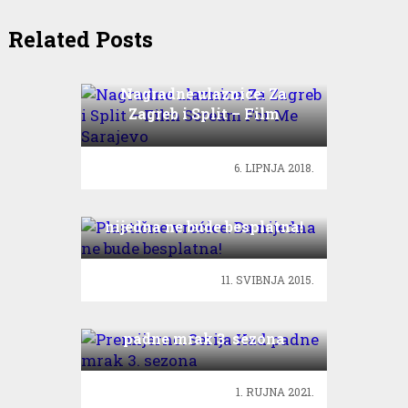
Related Posts
Nagradne ulaznice: Za
Zagreb i Split – Film
Scream For Me Sarajevo
6. LIPNJA 2018.
Plastične vrećice: Da
nijedna ne bude besplatna!
11. SVIBNJA 2015.
Premijerno: Serija Kad
padne mrak 3. sezona
1. RUJNA 2021.