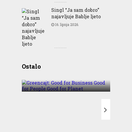
Singl “Ja sam dobro”
najavljuje Bablje ljeto
16. lipnja 2026.
Greencajt: Good for
Ostalo
Business Good for People
Good for Planet
T