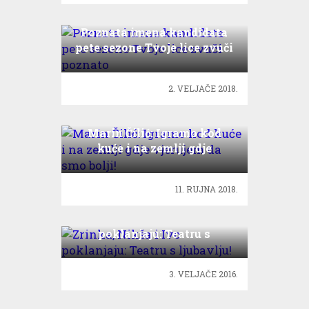
Poznata imena kandidata
pete sezone Tvoje lice zvuči
poznato
2. VELJAČE 2018.
Marin Čilić: Igramo kod
kuće i na zemlji gdje
vjerujem da smo bolji!
11. RUJNA 2018.
Zrinka, Nikša i Ivo
poklanjaju: Teatru s
ljubavlju!
3. VELJAČE 2016.