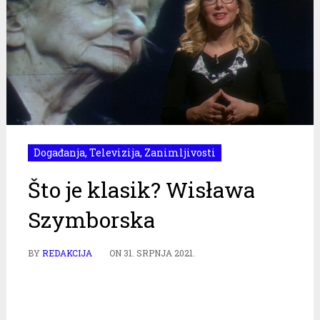
Događanja
,
Televizija
,
Zanimljivosti
Što je klasik? Wisława
Szymborska
BY
REDAKCIJA
ON
31. SRPNJA 2021.