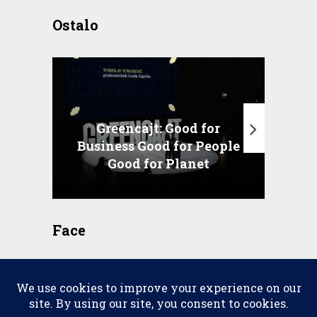
Ostalo
Greencajt: Good for
Business Good for People
T
Good for Planet
Face