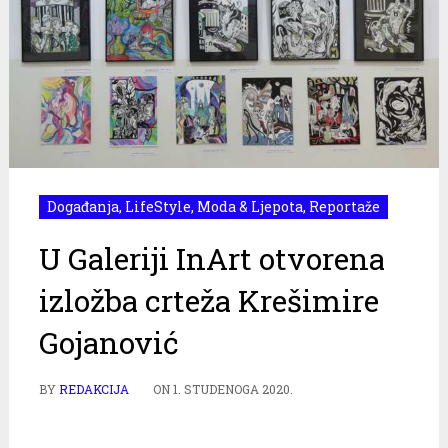
Događanja
,
LifeStyle
,
Moda & Ljepota
,
Reportaže
U Galeriji InArt otvorena
izložba crteža Krešimire
Gojanović
BY
REDAKCIJA
ON
1. STUDENOGA 2020.