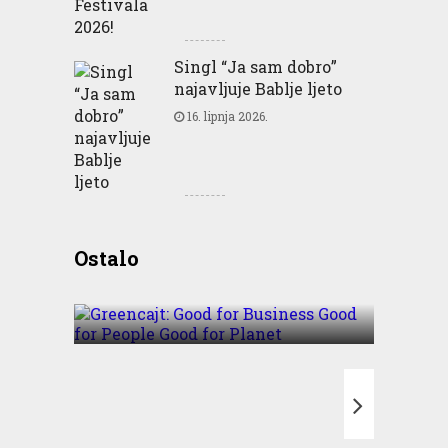
Singl “Ja sam dobro”
najavljuje Bablje ljeto
16. lipnja 2026.
Greencajt: Good for
Ostalo
Business Good for People
Good for Planet
T