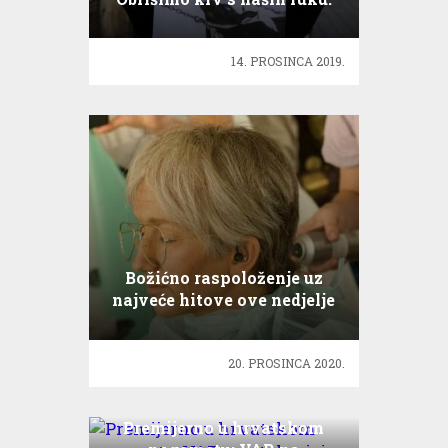
Budimo vegani!
14. PROSINCA 2019.
Božićno raspoloženje uz
najveće hitove ove nedjelje
u TLZP
20. PROSINCA 2020.
Premijerno u hrvatskom