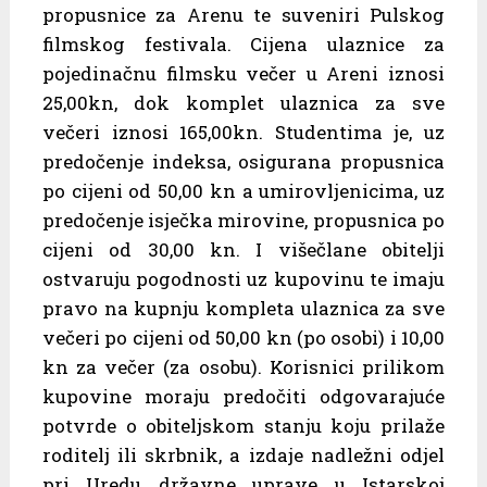
propusnice za Arenu te suveniri Pulskog
filmskog festivala. Cijena ulaznice za
pojedinačnu filmsku večer u Areni iznosi
25,00kn, dok komplet ulaznica za sve
večeri iznosi 165,00kn. Studentima je, uz
predočenje indeksa, osigurana propusnica
po cijeni od 50,00 kn a umirovljenicima, uz
predočenje isječka mirovine, propusnica po
cijeni od 30,00 kn. I višečlane obitelji
ostvaruju pogodnosti uz kupovinu te imaju
pravo na kupnju kompleta ulaznica za sve
večeri po cijeni od 50,00 kn (po osobi) i 10,00
kn za večer (za osobu). Korisnici prilikom
kupovine moraju predočiti odgovarajuće
potvrde o obiteljskom stanju koju prilaže
roditelj ili skrbnik, a izdaje nadležni odjel
pri Uredu državne uprave u Istarskoj