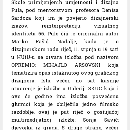
Škole primijenjenih umjetnosti i dizajna
Pula, pod mentorstvom profesora Denisa
Sardoza koji im je povjerio dizajnerski
izazov, reinterpretaciju vizualnog
identiteta 66. Pule čiji je originalni autor
Marko Rašić. Nadalje, kada je o
dizajnerskom radu riječ, 11. srpnja u 19 sati
u HUiU-u se otvara izložba pod nazivom
OPREMIO: MIHAJLO ARSOVSKI koja
tematizira opus istaknutog ovog grafičkog
dizajnera. Istu večer, no sat kasnije
otvorenje je izložbe u Galeriji SKUC koja i
ove će godine ima izložbu posvećenu
glumici koja je obilježila jedno filmsko
razdoblje, ovaj je put riječ o gostujućoj
multimedijalnoj izložbi: Sonja Savić:
djevojka iz grada. S druge strane, večer