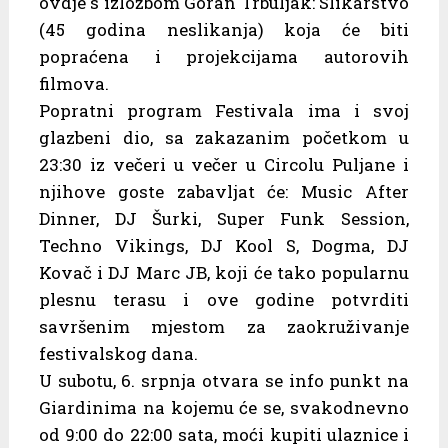
ovdje s izložbom Goran Trbuljak: Slikarstvo
(45 godina neslikanja) koja će biti
popraćena i projekcijama autorovih
filmova.
Popratni program Festivala ima i svoj
glazbeni dio, sa zakazanim početkom u
23:30 iz večeri u večer u Circolu Puljane i
njihove goste zabavljat će: Music After
Dinner, DJ Šurki, Super Funk Session,
Techno Vikings, DJ Kool S, Dogma, DJ
Kovač i DJ Marc JB, koji će tako popularnu
plesnu terasu i ove godine potvrditi
savršenim mjestom za zaokruživanje
festivalskog dana.
U subotu, 6. srpnja otvara se info punkt na
Giardinima na kojemu će se, svakodnevno
od 9:00 do 22:00 sata, moći kupiti ulaznice i