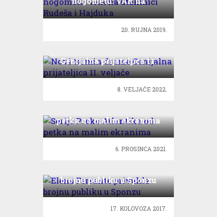
nogometu: VAR na
utakmici Rudeša i Hajduka
20. RUJNA 2019.
Novi termin drame
Genijalna prijateljica 11.
veljače
8. VELJAČE 2022.
Serija Preko Atlantika od
petka na malim ekranima
6. PROSINCA 2021.
Elena Ferrante privukla
brojnu publiku u Sponzu
17. KOLOVOZA 2017.