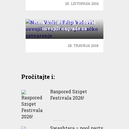
25. LISTOPADA 2016.
Nina Violić i Filip Vidović
osvojili nagrade za
glumačko ostvarenje
28. TRAVNJA 2018.
Pročitajte i:
Raspored Sziget
Festivala 2026!
Swashtara – pool party