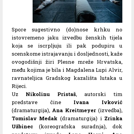
Spore sugestivno (do)nose krhku no
istovremeno jaku izvedbu ženskih tijela
koja se iscrpljuju ili pak podupiru u
scenskome istrajavanju i dosljednosti, kaže
ovogodišnji žiri Plesne mreže Hrvatska,
među kojima je bila i Magdalena Lupi Alvir,
ravnateljica Gradskog kazališta lutaka u
Rijeci.
Uz
Nikolinu Pristaš
, autorski tim
predstave čine
Ivana Ivković
(dramaturgija),
Ana Kreitmeyer
(izvedba),
Tomislav Medak
(dramaturgija) i
Zrinka
Užbinec
(koreografska suradnja), dok