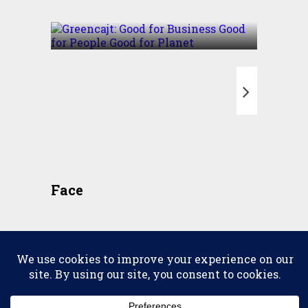
Good for Planet
T
Face