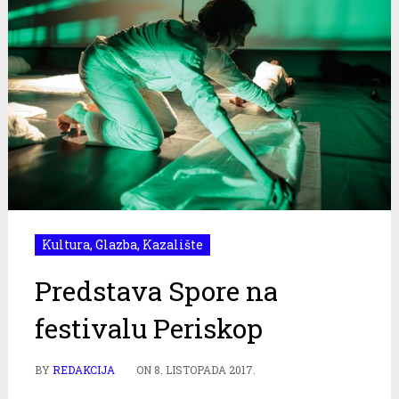
Kultura
,
Glazba
,
Kazalište
Predstava Spore na
festivalu Periskop
BY
REDAKCIJA
ON
8. LISTOPADA 2017.