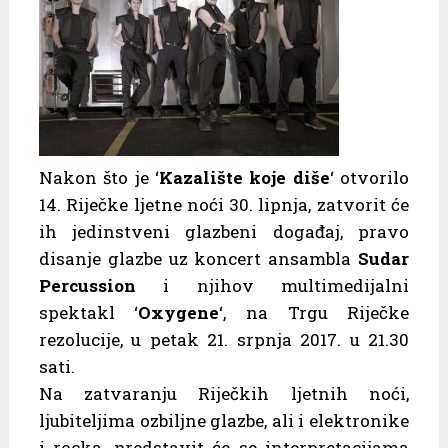
Nakon što je ‘
Kazalište koje diše
‘ otvorilo
14. Riječke ljetne noći 30. lipnja, zatvorit će
ih jedinstveni glazbeni događaj, pravo
disanje glazbe uz koncert ansambla
Sudar
Percussion
i njihov multimedijalni
spektakl ‘
Oxygene
‘, na Trgu Riječke
rezolucije, u petak 21. srpnja 2017. u 21.30
sati.
Na zatvaranju Riječkih ljetnih noći,
ljubiteljima ozbiljne glazbe, ali i elektronike
i rocka, predstavit će se interpretacijama