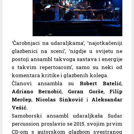
‘Čarobnjaci na udaraljkama’, ‘najotkačeniji
glazbenici na sceni’, ‘nigdje u svijetu ne
postoji ansambl takvoga sastava i energije
s takvim repertoarom’, samo su neki od
komentara kritike i glazbenih kolega.
Članovi ansambla su
Robert Batelić
,
Adriano Bernobić
,
Goran Gorše
,
Filip
Merčep
,
Nicolas Sinković
i
Aleksandar
Vešić
.
Samoborski ansambl udaraljkaša Sudar
percussion proslavio se 2015. svojim prvim
CD-om s autorskom glazbom svestranog