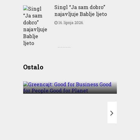
Singl “Ja sam dobro”
najavljuje Bablje ljeto
16. lipnja 2026.
Greencajt: Good for
Ostalo
Business Good for People
Good for Planet
T