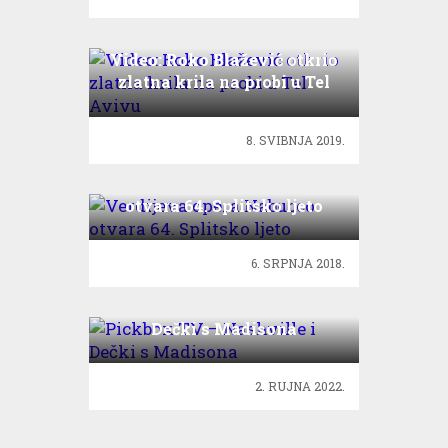
Video: Roko Blažević otkrio
zlatna krila na probi u Tel
Avivu
8. SVIBNJA 2019.
Verdijeva opera Nabucco
otvara 64. Splitsko ljeto
6. SRPNJA 2018.
Pickbox TV – Nashville i
Dečki s Madisona
2. RUJNA 2022.