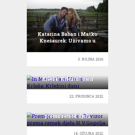
Katarina Baban i Matko
Knešaurek: Uživamo u
seoskom ambijentu!
3. RUJNA 2016.
In Memoriam Miroslav
Krleža: Krležini dani
22. PROSINCA 2021.
Premijerno izveden Revizor
prema remek djelu
N.V.Gogolja
14. OŽUJKA 2021.