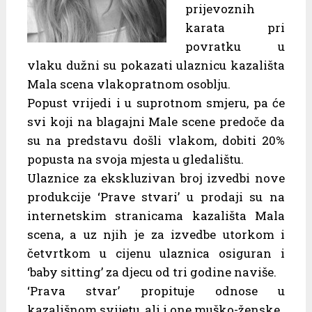
prijevoznih
karata pri
povratku u
vlaku dužni su pokazati ulaznicu kazališta
Mala scena vlakopratnom osoblju.
Popust vrijedi i u suprotnom smjeru, pa će
svi koji na blagajni Male scene predoče da
su na predstavu došli vlakom, dobiti 20%
popusta na svoja mjesta u gledalištu.
Ulaznice za ekskluzivan broj izvedbi nove
produkcije ‘Prave stvari’ u prodaji su na
internetskim stranicama kazališta Mala
scena, a uz njih je za izvedbe utorkom i
četvrtkom u cijenu ulaznica osiguran i
‘baby sitting’ za djecu od tri godine naviše.
‘Prava stvar’ propituje odnose u
kazališnom svijetu, ali i one muško-ženske,