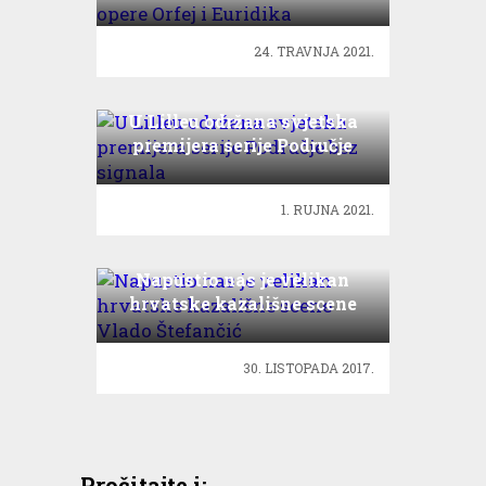
24. TRAVNJA 2021.
U Lilleu održana svjetska
premijera serije Područje
bez signala
1. RUJNA 2021.
Napustio nas je velikan
hrvatske kazališne scene
Vlado Štefančić
30. LISTOPADA 2017.
Pročitajte i: