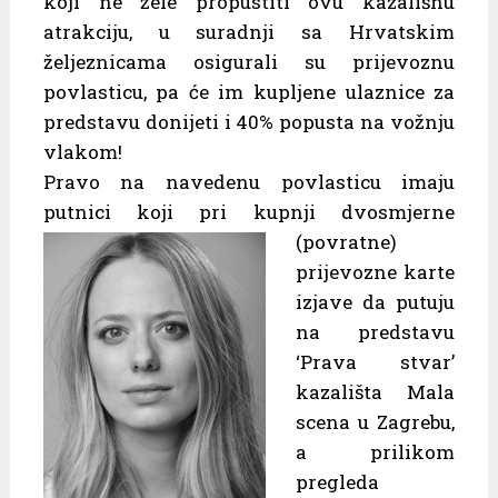
koji ne žele propustiti ovu kazališnu
atrakciju, u suradnji sa Hrvatskim
željeznicama osigurali su prijevoznu
povlasticu, pa će im kupljene ulaznice za
predstavu donijeti i 40% popusta na vožnju
vlakom!
Pravo na navedenu povlasticu imaju
putnici koji pri kupnji
dvosmjerne
(povratne)
prijevozne karte
izjave da putuju
na predstavu
‘Prava stvar’
kazališta Mala
scena u Zagrebu,
a prilikom
pregleda