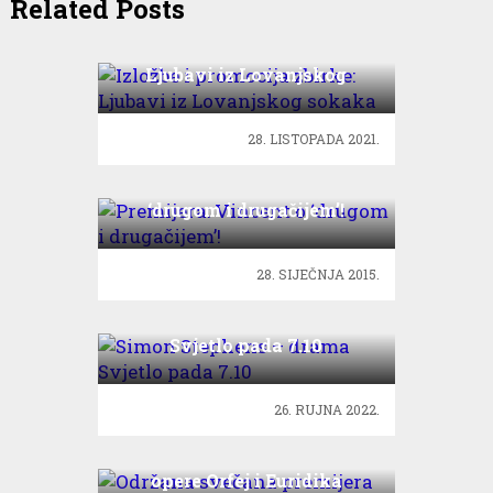
Related Posts
Izložbe i promocija zbirke:
Ljubavi iz Lovanjskog
sokaka
28. LISTOPADA 2021.
Premijera: Vincent o
‘drugom i drugačijem’!
28. SIJEČNJA 2015.
Simon Stephens – drama
Svjetlo pada 7.10
26. RUJNA 2022.
Održana svečana premijera
opere Orfej i Euridika