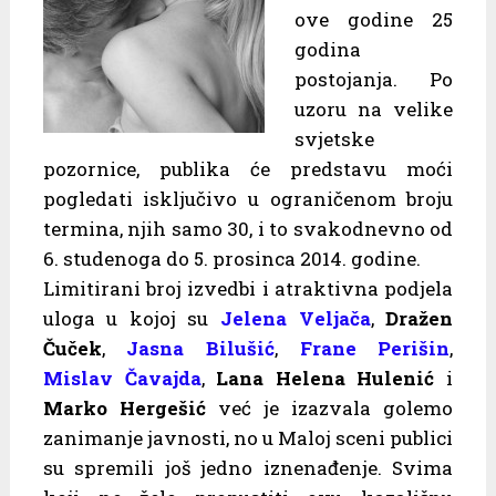
ove godine 25
godina
postojanja. Po
uzoru na velike
svjetske
pozornice, publika će predstavu moći
pogledati isključivo u ograničenom broju
termina, njih samo 30, i to svakodnevno od
6. studenoga do 5. prosinca 2014. godine.
Limitirani broj izvedbi i atraktivna podjela
uloga u kojoj su
Jelena Veljača
,
Dražen
Čuček
,
Jasna Bilušić
,
Frane Perišin
,
Mislav Čavajda
,
Lana Helena Hulenić
i
Marko Hergešić
već je izazvala golemo
zanimanje javnosti, no u Maloj sceni publici
su spremili još jedno iznenađenje. Svima