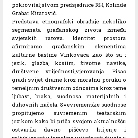
pokroviteljstvom predsjednice RH, Kolinde
Grabar Kitarović.
Predstava etnografski obrađuje nekoliko
segmenata građanskog života između
svjetskih ratova. Identitet prostora
afirmiramo građanskim elementima
kulturne baštine Vinkovaca kao što su ;
jezik, glazba, kostim, životne navike,
društvene vrijednosti,vjerovanja. Pisac
gradi svijet drame kroz moralnu poruku o
temeljnim društvenim odnosima kroz teme
ljubavi, braka, suodnosa materijalnih i
duhovnih načela. Svevremenske suodnose
propitujemo suvremenim teatarskim
jezikom kako bi priča svojom aktualnošću
ostvarila davno piščevo htijenje i
zaljubljenost u temeljne vrijednosti života u