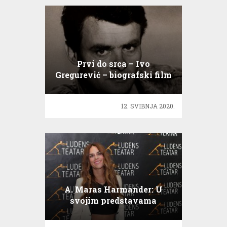
Prvi do srca – Ivo
Gregurević – biografski film
o životu i radu
12. SVIBNJA 2020.
A. Maras Harmander: U
svojim predstavama
otvaram prostor za žene