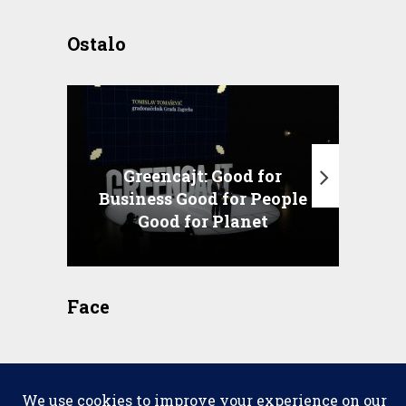
Ostalo
Greencajt: Good for
Business Good for People
T
Good for Planet
Face