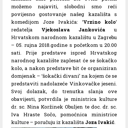
možemo najaviti, slobodni smo reći
povijesno gostovanje našeg kazališta s
komedijom Joze Ivakića: ‘
Vrzino kolo
‘
redatelja
Vjekoslava Jankovića
u
Hrvatskom narodnom kazalištu u Zagrebu
– 05. rujna 2018.godine s početkom u 20.00
sati. Prije predstave ispred Hrvatskog
narodnog kazalište zaplesat će se šokačko
kolo, a nakon predstave bit će organiziran
domjenak – ‘šokački divani’ na kojem će se
predstaviti nadolazeće Vinkovačke jeseni.
Svoj dolazak, do trenutka slanja ove
obavijesti, potvrdila je ministrica kulture
dr. sc. Nina Koržinek Obuljen te doc. dr. sc.
Iva Hraste Sočo, pomoćnica ministrice
kulture – poručuju iz kazališta
Joza Ivakić
.