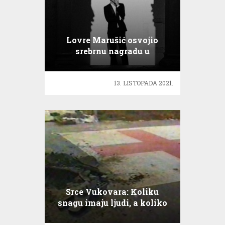
Lovre Marušić osvojio
srebrnu nagradu u
Clevelandu
13. LISTOPADA 2021.
Srce Vukovara: Koliku
snagu imaju ljudi, a koliko
nesreće mogu izazvati
neljudi