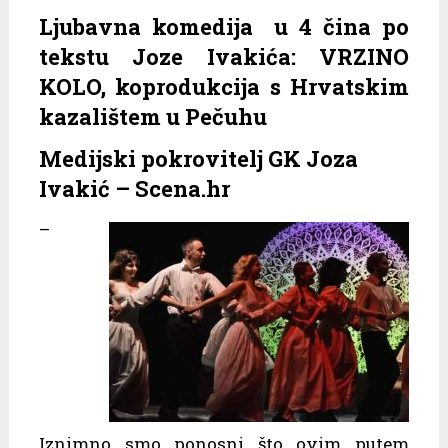
Ljubavna komedija u 4 čina po
tekstu Joze Ivakića: VRZINO
KOLO, koprodukcija s Hrvatskim
kazalištem u Pečuhu
Medijski pokrovitelj GK Joza
Ivakić – Scena.hr
–
Iznimno smo ponosni što ovim putem