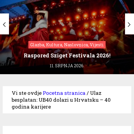
Glazba, Kultura, Naslovnica, Vijesti
Raspored Sziget Festivala 2026!
11. SRPNJA 2026.
Vi ste ovdje
Pocetna stranica
/
Ulaz
besplatan: UB40 dolazi u Hrvatsku – 40
godina karijere