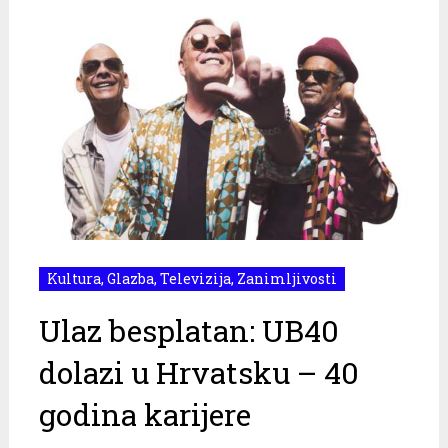
Kultura
,
Glazba
,
Televizija
,
Zanimljivosti
Ulaz besplatan: UB40
dolazi u Hrvatsku – 40
godina karijere