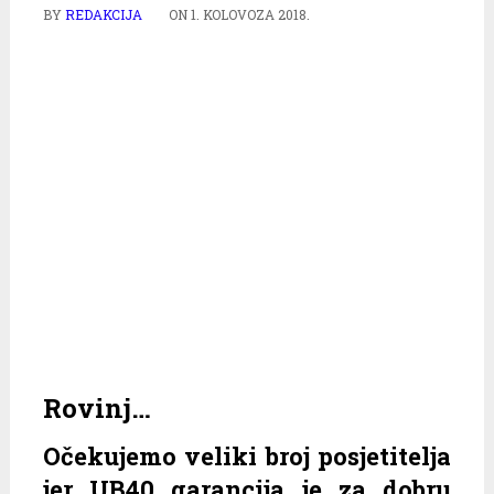
BY
REDAKCIJA
ON
1. KOLOVOZA 2018.
Rovinj…
Očekujemo veliki broj posjetitelja
jer UB40 garancija je za dobru