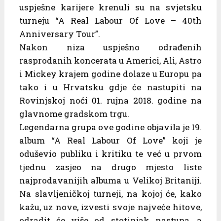
uspješne karijere krenuli su na svjetsku
turneju “A Real Labour Of Love – 40th
Anniversary Tour”.
Nakon niza uspješno odrađenih
rasprodanih koncerata u Americi, Ali, Astro
i Mickey krajem godine dolaze u Europu pa
tako i u Hrvatsku gdje će nastupiti na
Rovinjskoj noći 01. rujna 2018. godine na
glavnome gradskom trgu.
Legendarna grupa ove godine objavila je 19.
album “A Real Labour Of Love” koji je
oduševio publiku i kritiku te već u prvom
tjednu zasjeo na drugo mjesto liste
najprodavanijih albuma u Velikoj Britaniji.
Na slavljeničkoj turneji, na kojoj će, kako
kažu, uz nove, izvesti svoje najveće hitove,
odradit će više od stotinjak nastupa, a