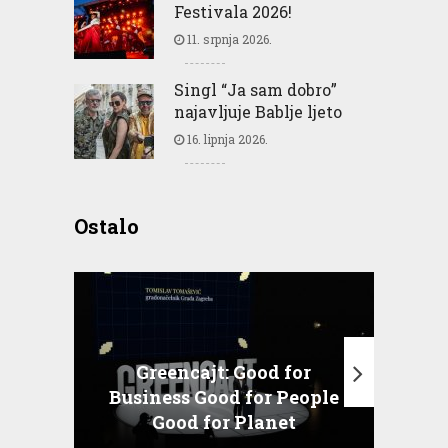
Festivala 2026!
11. srpnja 2026.
Singl “Ja sam dobro”
najavljuje Bablje ljeto
16. lipnja 2026.
Ostalo
Greencajt: Good for
Business Good for People
T
Good for Planet