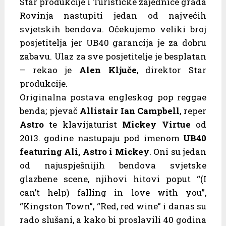
Star produkcije i Turističke zajednice grada
Rovinja nastupiti jedan od najvećih
svjetskih bendova. Očekujemo veliki broj
posjetitelja jer UB40 garancija je za dobru
zabavu. Ulaz za sve posjetitelje je besplatan
– rekao je
Alen Ključe
, direktor Star
produkcije.
Originalna postava engleskog pop reggae
benda; pjevač
Allistair Ian Campbell
, reper
Astro
te klavijaturist
Mickey Virtue
od
2013. godine nastupaju pod imenom
UB40
featuring Ali, Astro i Mickey
. Oni su jedan
od najuspješnijih bendova svjetske
glazbene scene, njihovi hitovi poput “(I
can’t help) falling in love with you”,
“Kingston Town”, “Red, red wine” i danas su
rado slušani, a kako bi proslavili 40 godina